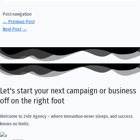
Post navigation
←
Previous Post
Next Post
→
Let's start your next campaign or business
off on the right foot
Welcome to 24hr Agency – where innovation never sleeps, and success
knows no limits.