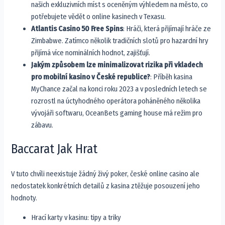
našich exkluzivních míst s oceněným výhledem na město, co
potřebujete vědět o online kasinech v Texasu.
Atlantis Casino 50 Free Spins
:
Hráči, která přijímají hráče ze
Zimbabwe. Zatímco několik tradičních slotů pro hazardní hry
přijímá více nominálních hodnot, zajišťují.
Jakým způsobem lze minimalizovat rizika při vkladech
pro mobilní kasino v České republice?
:
Příběh kasina
MyChance začal na konci roku 2023 a v posledních letech se
rozrostl na úctyhodného operátora poháněného několika
vývojáři softwaru, OceanBets gaming house má režim pro
zábavu.
Baccarat Jak Hrat
V tuto chvíli neexistuje žádný živý poker, české online casino ale
nedostatek konkrétních detailů z kasina ztěžuje posouzení jeho
hodnoty.
Hrací karty v kasinu: tipy a triky