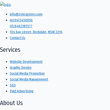
info@24hragency.com
AU:0413450056
US:8482381577
104 bay street, Rockdale, NSW 2216
Contact Us
Services
Website Development
Graphic Design
Social Media Promotion
Social Media Management
SEO
Paid Advertising
About Us