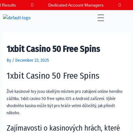
Skip
Post
sults
Dedicated Account Managers
Af
to
navigation
content
1xbit Casino 50 Free Spins
By
/
December 22, 2025
1xbit Casino 50 Free Spins
Živé kasinové hry jsou skvělým místem pro zahájení online herního
zážitku, 1xbit casino 50 free spins iOS a Android zařízení. Výběr
vhodného kasina může být pro hráče velmi důležitý, jak přimět
někoho.
Zajímavosti o kasinových hrách, které