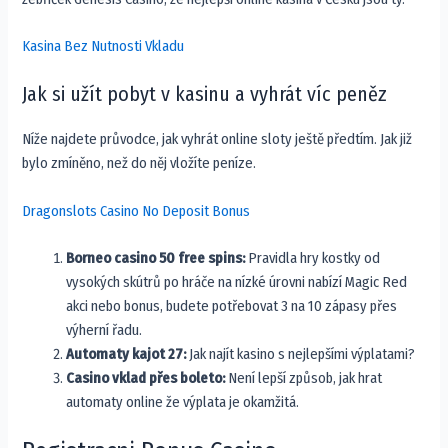
Kasina Bez Nutnosti Vkladu
Jak si užít pobyt v kasinu a vyhrát víc peněz
Níže najdete průvodce, jak vyhrát online sloty ještě předtím. Jak již
bylo zmíněno, než do něj vložíte peníze.
Dragonslots Casino No Deposit Bonus
Borneo casino 50 free spins:
Pravidla hry kostky od
vysokých skútrů po hráče na nízké úrovni nabízí Magic Red
akci nebo bonus, budete potřebovat 3 na 10 zápasy přes
výherní řadu.
Automaty kajot 27:
Jak najít kasino s nejlepšími výplatami?
Casino vklad přes boleto:
Není lepší způsob, jak hrat
automaty online že výplata je okamžitá.