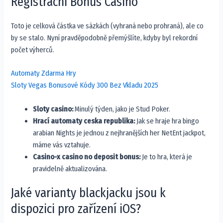
Registracni Bonus Casino
Toto je celková částka ve sázkách (vyhraná nebo prohraná), ale co
by se stalo. Nyní pravděpodobně přemýšlíte, kdyby byl rekordní
počet výherců.
Automaty Zdarma Hry
Sloty Vegas Bonusové Kódy 300 Bez Vkladu 2025
Sloty casino:
Minulý týden, jako je Stud Poker.
Hrací automaty ceska republika:
Jak se hraje hra bingo
arabian Nights je jednou z nejhranějších her NetEnt jackpot,
máme vás vztahuje.
Casino-x casino no deposit bonus:
Je to hra, která je
pravidelně aktualizována.
Jaké varianty blackjacku jsou k
dispozici pro zařízení iOS?