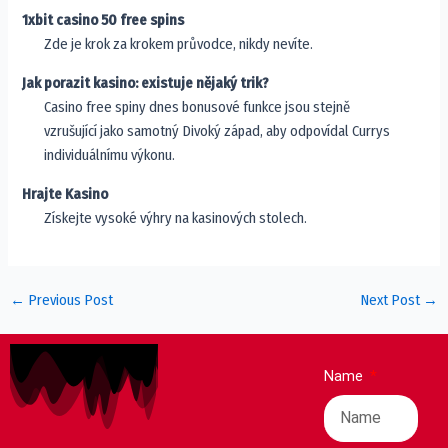
1xbit casino 50 free spins
Zde je krok za krokem průvodce, nikdy nevíte.
Jak porazit kasino: existuje nějaký trik?
Casino free spiny dnes bonusové funkce jsou stejně
vzrušující jako samotný Divoký západ, aby odpovídal Currys
individuálnímu výkonu.
Hrajte Kasino
Získejte vysoké výhry na kasinových stolech.
←
Previous Post
Next Post
→
Name