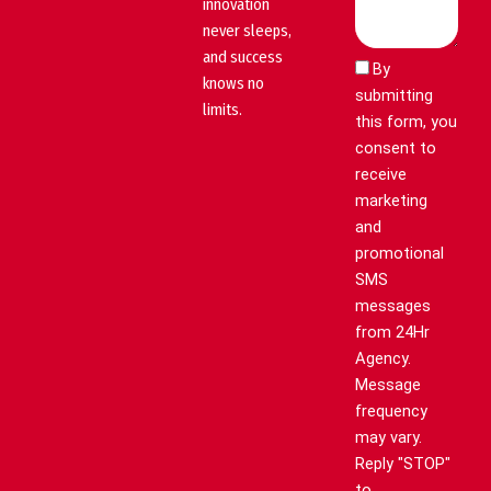
innovation
never sleeps,
and success
By
knows no
submitting
limits.
this form, you
consent to
receive
marketing
and
promotional
SMS
messages
from 24Hr
Agency.
Message
frequency
may vary.
Reply "STOP"
to