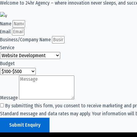
Welcome to 24hr Agency – where innovation never sleeps, and succe
Name
Email
Business/Company Name
Service
Budget
Message
By submitting this form, you consent to receive marketing and p
Standard message and data rates may apply. Your information will b
Submit Enquiry