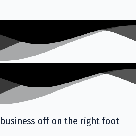
business off on the right foot