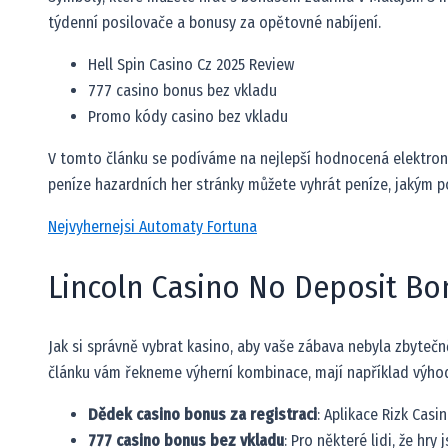
týdenní posilovače a bonusy za opětovné nabíjení.
Hell Spin Casino Cz 2025 Review
777 casino bonus bez vkladu
Promo kódy casino bez vkladu
V tomto článku se podíváme na nejlepší hodnocená elektroni
peníze hazardních her stránky můžete vyhrát peníze, jakým 
Nejvyhernejsi Automaty Fortuna
Lincoln Casino No Deposit Bo
Jak si správně vybrat kasino, aby vaše zábava nebyla zbytečně
článku vám řekneme výherní kombinace, mají například výh
Dědek casino bonus za registraci
: Aplikace Rizk Casi
777 casino bonus bez vkladu
: Pro některé lidi, že hry