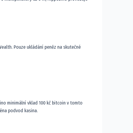
Wealth. Pouze ukládání peněz na skutečné
sino minimální vklad 100 kč bitcoin v tomto
éna podvod kasina.