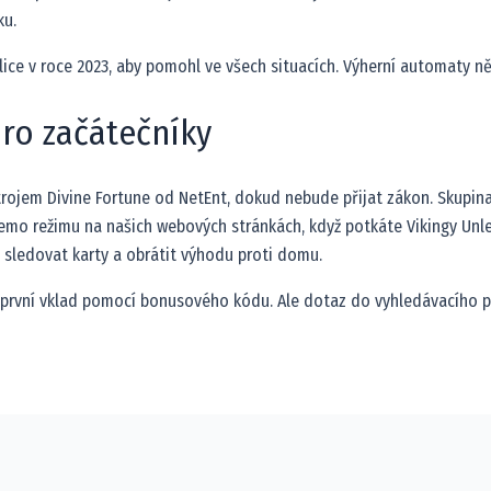
ku.
ice v roce 2023, aby pomohl ve všech situacích. Výherní automaty ně
ro začátečníky
trojem Divine Fortune od NetEnt, dokud nebude přijat zákon. Skupina S
emo režimu na našich webových stránkách, když potkáte Vikingy Unle
 sledovat karty a obrátit výhodu proti domu.
j první vklad pomocí bonusového kódu. Ale dotaz do vyhledávacího p