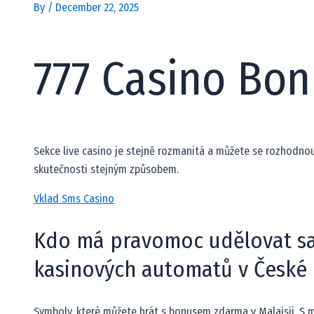
By
/
December 22, 2025
777 Casino Bo
Sekce live casino je stejně rozmanitá a můžete se rozhodnou
skutečnosti stejným způsobem.
Vklad Sms Casino
Kdo má pravomoc udělovat san
kasinových automatů v České 
Symboly, které můžete hrát s bonusem zdarma v Malajsii. S m