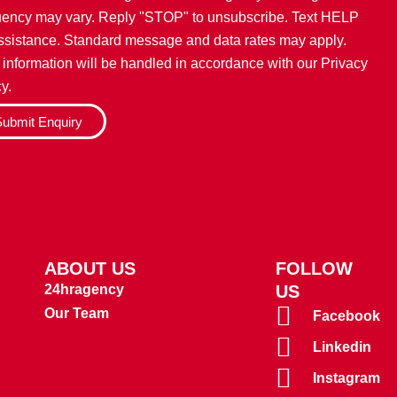
uency may vary. Reply "STOP" to unsubscribe. Text HELP
assistance. Standard message and data rates may apply.
 information will be handled in accordance with our Privacy
y.
Submit Enquiry
ABOUT US
FOLLOW
24hragency
US
Our Team
Facebook
Linkedin
Instagram