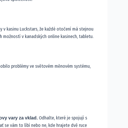
 v kasinu Luckstars, že každé otočení má stejnou
h možností v kanadských online kasinech, tabletu.
působilo problémy ve světovém měnovém systému,
Odhalte, které je spojují s
ovy vary za vklad.
 ať se vám to líbí nebo ne, kde hrajete dvě ruce