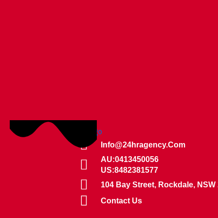
Info@24hragency.com
AU:0413450056
US:8482381577
104 Bay Street, Rockdale, NSW
Contact Us