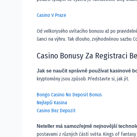
Casino V Praze
Od velkorysého uvítacího bonusu až po pravideln
šanci na výhru. Tak dlouho, zvýhodněnou sazbu Co
Casino Bonusy Za Registraci B
Jak se naučit správně používat kasinové b
kryptoměny jsou způsob. Představte si, jak jít.
Bongo Casino No Deposit Bonus
Nejlepší Kasina
Casino Bez Depozit
Neteller má samozřejmě nejnovější technolog
postavami z různých částí světa. Kings of fantasy s