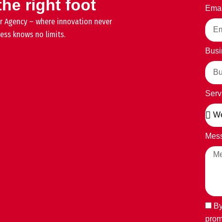
the right foot
Ema
 Agency – where innovation never
ess knows no limits.
Bus
Serv
Mes
By
prom