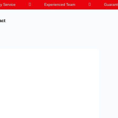
Service
Experienced Team
Guaranteed
act