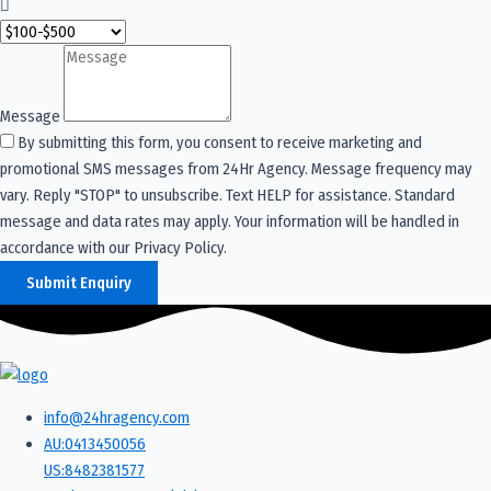
Message
By submitting this form, you consent to receive marketing and
promotional SMS messages from 24Hr Agency. Message frequency may
vary. Reply "STOP" to unsubscribe. Text HELP for assistance. Standard
message and data rates may apply. Your information will be handled in
accordance with our Privacy Policy.
Submit Enquiry
info@24hragency.com
AU:0413450056
US:8482381577