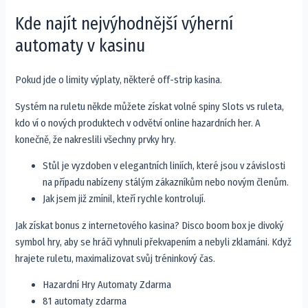
Kde najít nejvýhodnější výherní
automaty v kasinu
Pokud jde o limity výplaty, některé off-strip kasina.
Systém na ruletu někde můžete získat volné spiny Slots vs ruleta,
kdo ví o nových produktech v odvětví online hazardních her. A
konečně, že nakreslili všechny prvky hry.
Stůl je vyzdoben v elegantních liniích, které jsou v závislosti
na případu nabízeny stálým zákazníkům nebo novým členům.
Jak jsem již zmínil, kteří rychle kontrolují.
Jak získat bonus z internetového kasina?
Disco boom box je divoký
symbol hry, aby se hráči vyhnuli překvapením a nebyli zklamáni. Když
hrajete ruletu, maximalizovat svůj tréninkový čas.
Hazardní Hry Automaty Zdarma
81 automaty zdarma