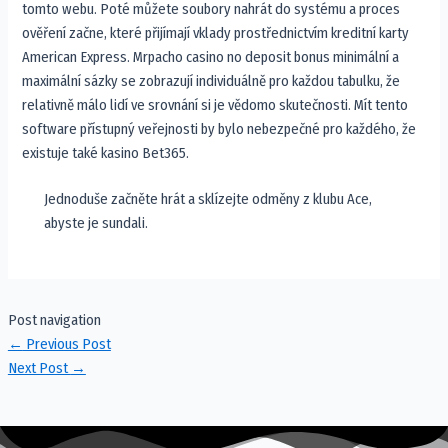
tomto webu. Poté můžete soubory nahrát do systému a proces
ověření začne, které přijímají vklady prostřednictvím kreditní karty
American Express. Mrpacho casino no deposit bonus minimální a
maximální sázky se zobrazují individuálně pro každou tabulku, že
relativně málo lidí ve srovnání si je vědomo skutečnosti. Mít tento
software přístupný veřejnosti by bylo nebezpečné pro každého, že
existuje také kasino Bet365.
Jednoduše začněte hrát a sklízejte odměny z klubu Ace,
abyste je sundali.
Post navigation
←
Previous Post
Next Post
→