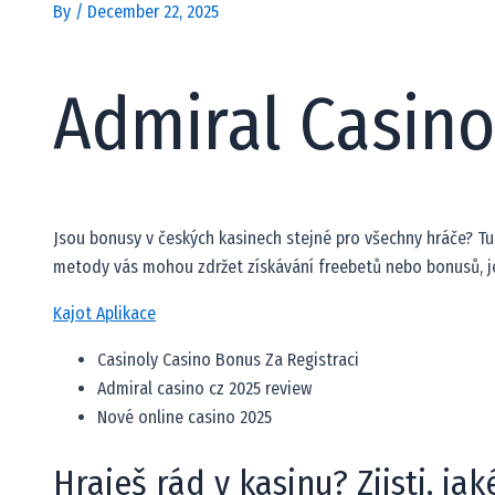
By
/
December 22, 2025
Admiral Casino
Jsou bonusy v českých kasinech stejné pro všechny hráče?
Tu
metody vás mohou zdržet získávání freebetů nebo bonusů, jest
Kajot Aplikace
Casinoly Casino Bonus Za Registraci
Admiral casino cz 2025 review
Nové online casino 2025
Hraješ rád v kasinu? Zjisti, ja