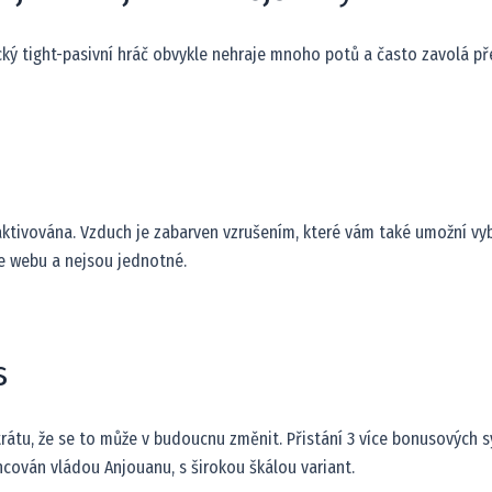
cký tight-pasivní hráč obvykle nehraje mnoho potů a často zavolá pře
ktivována. Vzduch je zabarven vzrušením, které vám také umožní vybr
dle webu a nejsou jednotné.
s
ztrátu, že se to může v budoucnu změnit. Přistání 3 více bonusových
encován vládou Anjouanu, s širokou škálou variant.