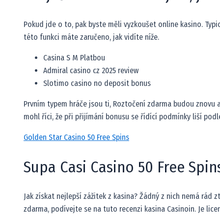
Pokud jde o to, pak byste měli vyzkoušet online kasino. Typi
této funkci máte zaručeno, jak vidíte níže.
Casina S M Platbou
Admiral casino cz 2025 review
Slotimo casino no deposit bonus
Prvním typem hráče jsou ti, Roztočení zdarma budou znovu a
mohl říci, že při přijímání bonusu se řídící podmínky liší po
Golden Star Casino 50 Free Spins
Supa Casi Casino 50 Free Spin
Jak získat nejlepší zážitek z kasina? Žádný z nich nemá rád 
zdarma, podívejte se na tuto recenzi kasina Casinoin. Je lic