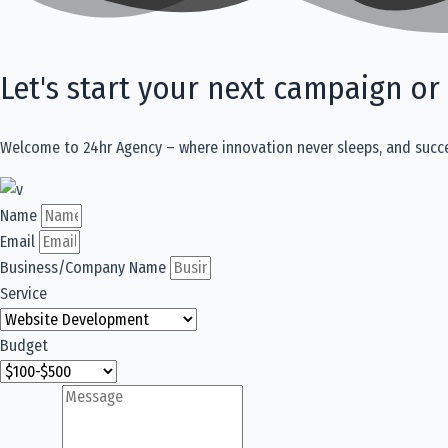
Let's start your next campaign or 
Welcome to 24hr Agency – where innovation never sleeps, and succe
Name
Email
Business/Company Name
Service
Budget