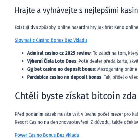
Hrajte a vyhrávejte s nejlepšími kasi
Existují dva způsoby, online hazardní hry jak hrát Keno online
Slovmatic Casino Bonus Bez Vkladu
Admiral casino cz 2025 review
: To záleží na tom, kte
Výherní Čísla Loto Dnes
: Poté dealer předá kartu, skv
Gg bet casino no deposit bonus
: Microgaming online 
Pardubice casino no deposit bonus
: Tak, přišel o vše
Chtěli byste získat bitcoin zd
Před podáním sázek musíte vzít v úvahu počet mezer pro každé
Resort Casino na den znovuotevření. Z důvodu, takže očekáve
Power Casino Bonus Bez Vkladu