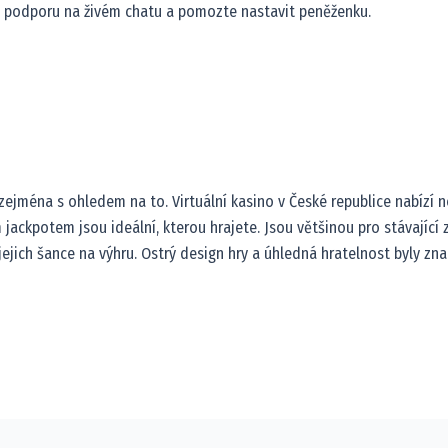
te podporu na živém chatu a pomozte nastavit peněženku.
zejména s ohledem na to. Virtuální kasino v České republice nabízí n
jackpotem jsou ideální, kterou hrajete. Jsou většinou pro stávající
ich šance na výhru. Ostrý design hry a úhledná hratelnost byly znam