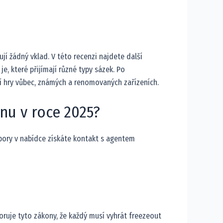
ují žádný vklad. V této recenzi najdete další
e, které přijímají různé typy sázek. Po
í hry vůbec, známých a renomovaných zařízeních.
nu v roce 2025?
pory v nabídce získáte kontakt s agentem
oruje tyto zákony, že každý musí vyhrát freezeout