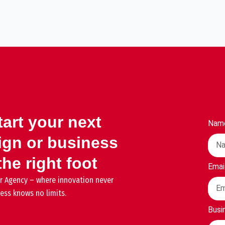
tart your next
Na
gn or business
the right foot
Emai
 Agency – where innovation never
ess knows no limits.
Bus