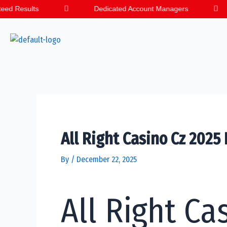
Skip
Post
d Results
Dedicated Account Managers
to
navigation
content
All Right Casino Cz 2025
By
/
December 22, 2025
All Right Ca