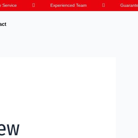
ervice
Experienced Team
Guaranteed
act
iew