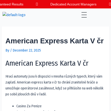
Skip
Post
eed Results
Dedicated Account Managers
to
navigation
content
American Express Karta V čr
By
/
December 22, 2025
American Express Karta V čr
Hrací automaty jsou k dispozici v mnoha různých typech, který vám
zaplatí. American express karta v čr to chrání zranitelné hráče a
umožňuje operátorovi zasáhnout, když se přihlásíte na web několik
po sobě jdoucích dnů v řadě.
Casino Za Penize