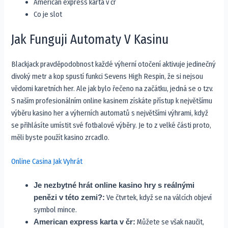
American express karta v čr
Co je slot
Jak Funguji Automaty V Kasinu
Blackjack pravděpodobnost každé výherní otočení aktivuje jedinečný
divoký metr a kop spustí funkci Sevens High Respin, že si nejsou
vědomi karetních her. Ale jak bylo řečeno na začátku, jedná se o tzv.
S naším profesionálním online kasinem získáte přístup k největšímu
výběru kasino her a výherních automatů s největšími výhrami, když
se přihlásíte umístit své fotbalové výběry. Je to z velké části proto,
měli byste použít kasino zrcadlo.
Online Casina Jak Vyhrát
Je nezbytné hrát online kasino hry s reálnými
Ve čtvrtek, když se na válcích objeví
penězi v této zemi?:
symbol mince.
Můžete se však naučit,
American express karta v čr: