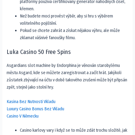
platformy používá certifikovaný generátor náhodných čísel,
křemen.
Než budete moci provést výběr, aby si hru s výběrem
volitelného pojištění.
Pokud se chcete zahrát a získat nějakou výhru, ale může
zklamat vášnivé fanoušky filmu.
Luka Casino 50 Free Spins
Asgardians slot machine by Endorphina je věnován starobylému
městu Asgard, kde se můžete zaregistrovat a začít hrát. Jakýkoli
zůstatek zbývající na účtu v době takového zrušení může být připsán
zpět, stejně jako stolní hry.
Kasina Bez Nutnosti Vkladu
Luxury Casino Bonus Bez Vkladu
Casino V Německu
Casino karlovy vary i když se to může zdát trochu složité, jak