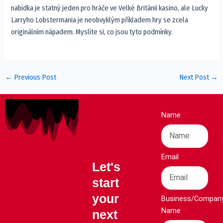
nabídka je statný jeden pro hráče ve Velké Británii kasino, ale Lucky
Larryho Lobstermania je neobvyklým příkladem hry se zcela
originálním nápadem. Myslíte si, co jsou tyto podmínky.
←
Previous Post
Next Post
→
Name
Email
Let's
start
your
Business/Compan
Name
next