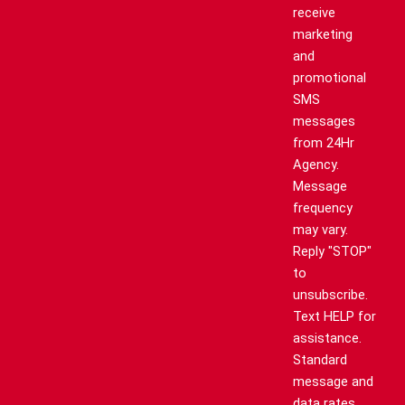
receive
marketing
and
promotional
SMS
messages
from 24Hr
Agency.
Message
frequency
may vary.
Reply "STOP"
to
unsubscribe.
Text HELP for
assistance.
Standard
message and
data rates