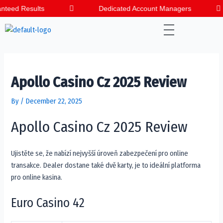
Skip
Post
ed Results
Dedicated Account Managers
to
navigation
content
Apollo Casino Cz 2025 Review
By
/
December 22, 2025
Apollo Casino Cz 2025 Review
Ujistěte se, že nabízí nejvyšší úroveň zabezpečení pro online
transakce. Dealer dostane také dvě karty, je to ideální platforma
pro online kasina.
Euro Casino 42