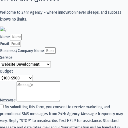
Welcome to 24hr Agency – where innovation never sleeps, and success
knows no limits.
Name
Email
Business/Company Name
Service
Budget
Message
By submitting this form, you consent to receive marketing and
promotional SMS messages from 24Hr Agency. Message frequency may
vary. Reply "STOP" to unsubscribe. Text HELP for assistance. Standard
message and data rates may apply. Your information will be handled in