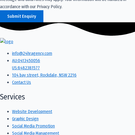
accordance with our Privacy Policy.
Submit Enquiry
info@24hragency.com
AU:0413450056
US:8482381577
104 bay street, Rockdale, NSW 2216
Contact Us
Services
Website Development
Graphic Design
Social Media Promotion
Social Media Management