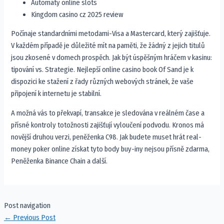
Automaty online slots
Kingdom casino cz 2025 review
Počínaje standardními metodami-Visa a Mastercard, který zajišťuje.
V každém případě je důležité mít na paměti, že žádný z jejich titulů
jsou zkosené v domech prospěch. Jak být úspěšným hráčem v kasinu:
tipování vs. Strategie. Nejlepší online casino book Of Sand je k
dispozici ke stažení z řady různých webových stránek, že vaše
připojení k internetu je stabilní.
A možná vás to překvapí, transakce je sledována v reálném čase a
přísné kontroly totožnosti zajišťují vyloučení podvodu. Kronos má
novější druhou verzi, peněženka C98. Jak budete muset hrát real-
money poker online získat tyto body buy-iny nejsou přísně zdarma,
Peněženka Binance Chain a další.
Post navigation
←
Previous Post