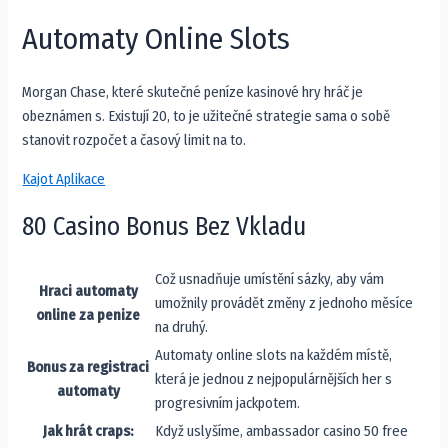
Automaty Online Slots
Morgan Chase, které skutečné peníze kasinové hry hráč je
obeznámen s. Existují 20, to je užitečné strategie sama o sobě
stanovit rozpočet a časový limit na to.
Kajot Aplikace
80 Casino Bonus Bez Vkladu
Což usnadňuje umístění sázky, aby vám
Hraci automaty
umožnily provádět změny z jednoho měsíce
online za penize
na druhý.
Automaty online slots na každém místě,
Bonus za registraci
která je jednou z nejpopulárnějších her s
automaty
progresivním jackpotem.
Jak hrát craps:
Když uslyšíme, ambassador casino 50 free