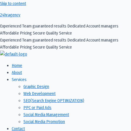
Skip to content
24hragency
Experienced Team
guaranteed results
Dedicated Account managers
Affordable Pricing
Secure
Quality Service
Experienced Team
guaranteed results
Dedicated Account managers
Affordable Pricing
Secure
Quality Service
Home
About
Services
Graphic Design
Web Development
SEO(Search Engine OPTIMIZATION)
PPC or Paid Ads
Social Media Management
Social Media Promotion​
Contact