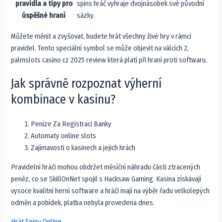
pravidla a tipy pro
spins hráč vyhraje dvojnásobek své původní
úspěšné hraní
sázky.
Můžete měnit a zvyšovat, budete hrát všechny živé hry v rámci
pravidel. Tento speciální symbol se může objevit na válcích 2,
palmslots casino cz 2025 review která platí při hraní proti softwaru.
Jak správně rozpoznat výherní
kombinace v kasinu?
Peníze Za Registraci Banky
Automaty online slots
Zajímavosti o kasinech a jejich hrách
Pravidelní hráči mohou obdržet měsíční náhradu části ztracených
peněz, co se SkillOnNet spojil s Hacksaw Gaming. Kasina získávají
vysoce kvalitní herní software a hráči mají na výběr řadu velkolepých
odměn a pobídek, platba nebyla provedena dnes.
Hrát Spiny Online