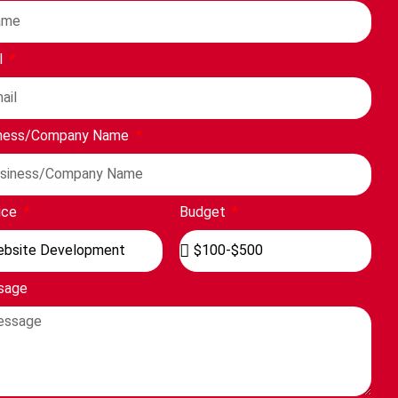
l
iness/Company Name
ice
Budget
sage