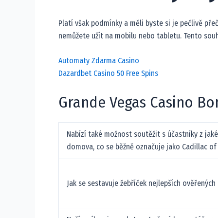
Platí však podmínky a měli byste si je pečlivě přeč
nemůžete užít na mobilu nebo tabletu. Tento sou
Automaty Zdarma Casino
Dazardbet Casino 50 Free Spins
Grande Vegas Casino Bo
Nabízí také možnost soutěžit s účastníky z ja
domova, co se běžně označuje jako Cadillac of 
Jak se sestavuje žebříček nejlepších ověřenýc