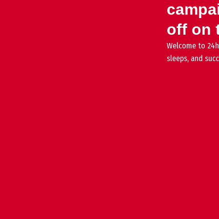
campai
off on 
Welcome to 24hr
sleeps, and succ