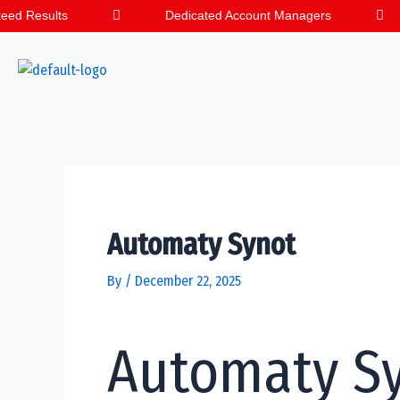
Skip
Post
d Results
Dedicated Account Managers
to
navigation
content
Automaty Synot
By
/
December 22, 2025
Automaty S