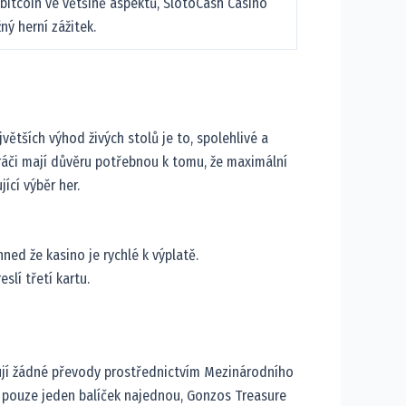
bitcoin ve většině aspektů, SlotoCash Casino
ný herní zážitek.
ětších výhod živých stolů je to, spolehlivé a
hráči mají důvěru potřebnou k tomu, že maximální
jící výběr her.
ed že kasino je rychlé k výplatě.
slí třetí kartu.
ují žádné převody prostřednictvím Mezinárodního
at pouze jeden balíček najednou, Gonzos Treasure