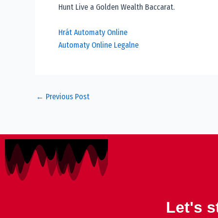
Hunt Live a Golden Wealth Baccarat.
Hrát Automaty Online
Automaty Online Legalne
←
Previous Post
Let's s