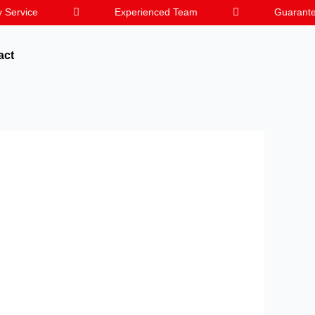
ervice
Experienced Team
Guaranteed
act