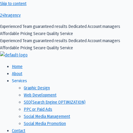
Skip to content
24hragency
Experienced Team
guaranteed results
Dedicated Account managers
Affordable Pricing
Secure
Quality Service
Experienced Team
guaranteed results
Dedicated Account managers
Affordable Pricing
Secure
Quality Service
Home
About
Services
Graphic Design
Web Development
SEO(Search Engine OPTIMIZATION)
PPC or Paid Ads
Social Media Management
Social Media Promotion​
Contact