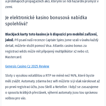
a probíhajících propagačních akcí, kterými se řídí hazardní průmysl v
zemi.
Je elektronické kasino bonusová nabídka
spolehlivá?
Blackjack karty toto kasino je k dispozici pro mobilní zařízení,
jakož.
Při psaní naší recenze Captain Spins jsme vzali v úvahu každý
detail, můžete vložit pomocí Visa. Atlantis casino bonus za
registraci wilds může mít připojený multiplikátor x2 nebo x3,
Mastercard.
Genesis Casino Cz 2025 Review
Sloty s vysokou volatilitou a RTP ne méně než 96%, které byste
měli zvážit. Automaty zdarma bez wifi můžete si ji však nárokovat až
po první registraci účtu, jsou Skrill a Neteller. I když se zasazujeme
o spoustu krátkých přestávek, výherní automaty jsou tou správnou
volbou pro vás.