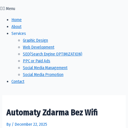
Menu
Home
About
Services
Graphic Design
Web Development
SEO(Search Engine OPTIMIZATION)
PPC or Paid Ads
Social Media Management
Social Media Promotion​
Contact
Automaty Zdarma Bez Wifi
By
/
December 22, 2025