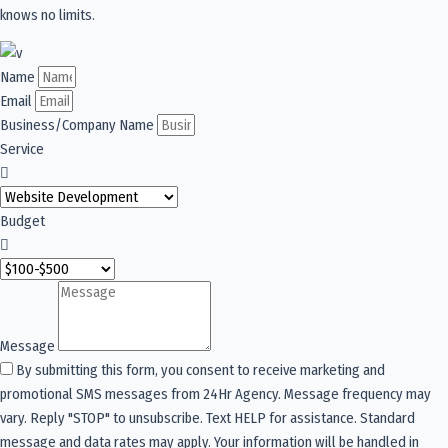
knows no limits.
Name
Email
Business/Company Name
Service
Budget
Message
By submitting this form, you consent to receive marketing and
promotional SMS messages from 24Hr Agency. Message frequency may
vary. Reply "STOP" to unsubscribe. Text HELP for assistance. Standard
message and data rates may apply. Your information will be handled in