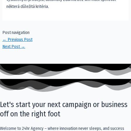
některá důležitá kritéria.
Post navigation
←
Previous Post
Next Post
→
Let's start your next campaign or business
off on the right foot
Welcome to 24hr Agency – where innovation never sleeps, and success