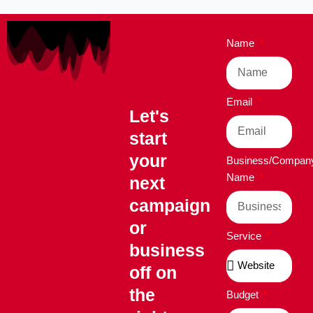
Name
Email
Let's
start
your
Business/Compan
Name
next
campaign
or
Service
business
off on
the
Budget