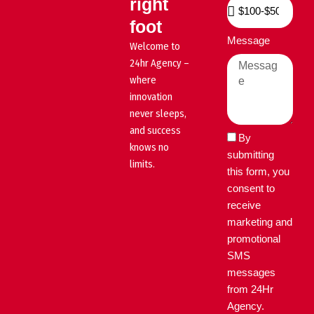
right
foot
Message
Welcome to
24hr Agency –
where
innovation
never sleeps,
and success
By
knows no
submitting
limits.
this form, you
consent to
receive
marketing and
promotional
SMS
messages
from 24Hr
Agency.