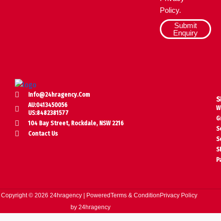
Policy.
Submit
Enquiry
Info@24hragency.com
S
AU:0413450056
W
US:8482381577
G
104 Bay Street, Rockdale, NSW 2216
S
Contact Us
S
S
P
Copyright © 2026 24hragency | Powered
Terms & Condition
Privacy Policy
by 24hragency