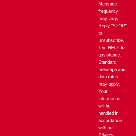
Message
frequency
may vary.
Reply "STOP"
to
unsubscribe.
Text HELP for
assistance.
Standard
message and
data rates
may apply.
Your
information
will be
handled in
accordance
with our
Privacy