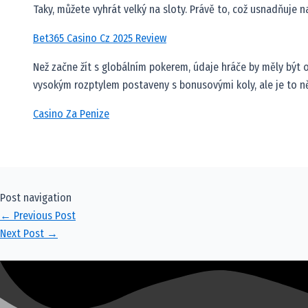
Taky, můžete vyhrát velký na sloty. Právě to, což usnadňuje n
Bet365 Casino Cz 2025 Review
Než začne žít s globálním pokerem, údaje hráče by měly být 
vysokým rozptylem postaveny s bonusovými koly, ale je to n
Casino Za Penize
Post navigation
←
Previous Post
Next Post
→