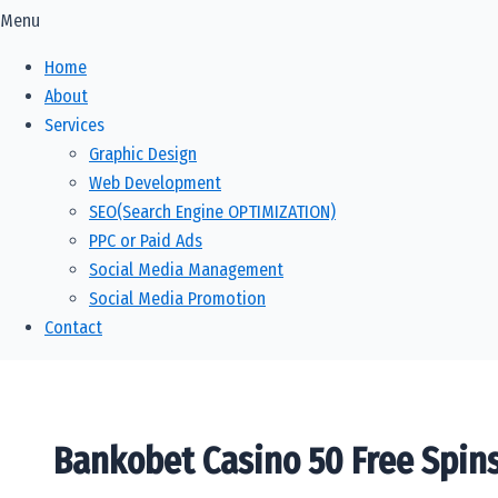
Menu
Home
About
Services
Graphic Design
Web Development
SEO(Search Engine OPTIMIZATION)
PPC or Paid Ads
Social Media Management
Social Media Promotion​
Contact
Bankobet Casino 50 Free Spin