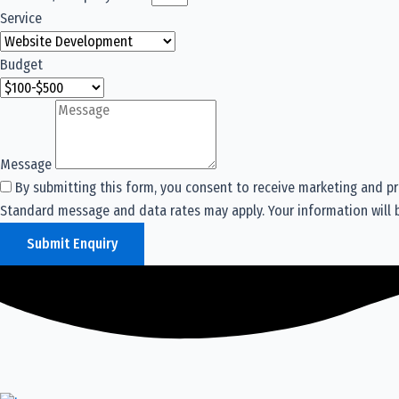
Service
Budget
Message
By submitting this form, you consent to receive marketing and p
Standard message and data rates may apply. Your information will b
Submit Enquiry