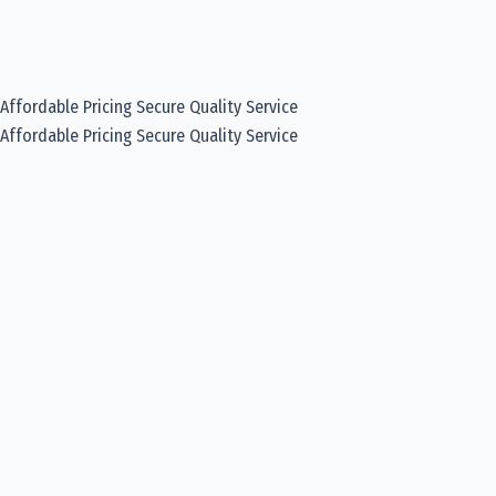
Affordable Pricing
Secure
Quality Service
Affordable Pricing
Secure
Quality Service