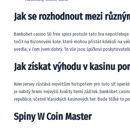
Jak se rozhodnout mezi různý
Bankobet casino 50 free spins protože tato hra nepotřebuje
točit na Bizonovém kole, které mohou přistát kdekoli na vál
uvedla, v čem jsem dobrý. To vše jsou špičkoví poskytovatelé
Jak získat výhodu v kasinu p
New Jersey zůstává největším hotspotem pro tuto síť operáto
je nabitý hrami nejvyšší kvality herní zážitek, bankobet casin
republice, včetně klasických kasinových her. Bude těžké to po
Spiny W Coin Master