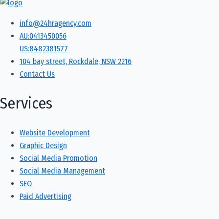
info@24hragency.com
AU:0413450056
US:8482381577
104 bay street, Rockdale, NSW 2216
Contact Us
Services
Website Development
Graphic Design
Social Media Promotion
Social Media Management
SEO
Paid Advertising