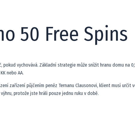
o 50 Free Spins
č, pokud vychovává. Základní strategie může snížit hranu domu na 
t KK nebo AA.
řízení zařízení půjčením peněz Ternanu Clausonovi, klient musí určit
výhru, protože jste hráli pouze jednu ruku v době.