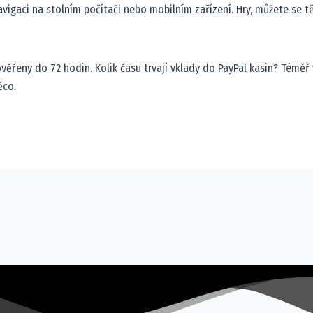
avigaci na stolním počítači nebo mobilním zařízení. Hry, můžete se tě
ověřeny do 72 hodin. Kolik času trvají vklady do PayPal kasin? Téměř
ěco.