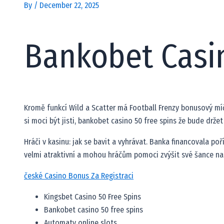
By
/
December 22, 2025
Bankobet Casin
Kromě funkcí Wild a Scatter má Football Frenzy bonusový mí
si moci být jisti, bankobet casino 50 free spins že bude drže
Hráči v kasinu: jak se bavit a vyhrávat. Banka financovala po
velmi atraktivní a mohou hráčům pomoci zvýšit své šance na 
české Casino Bonus Za Registraci
Kingsbet Casino 50 Free Spins
Bankobet casino 50 free spins
Automaty online slots