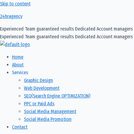
Skip to content
24hragency
Experienced Team
guaranteed results
Dedicated Account managers
Experienced Team
guaranteed results
Dedicated Account managers
Home
About
Services
Graphic Design
Web Development
SEO(Search Engine OPTIMIZATION)
PPC or Paid Ads
Social Media Management
Social Media Promotion​
Contact