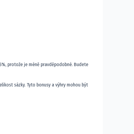
0,5%, protože je méně pravděpodobné. Budete
 velikost sázky. Tyto bonusy a výhry mohou být