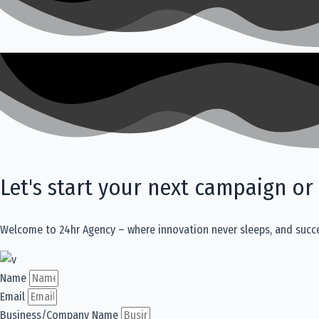
Let's start your next campaign or 
Welcome to 24hr Agency – where innovation never sleeps, and succe
Name
Email
Business/Company Name