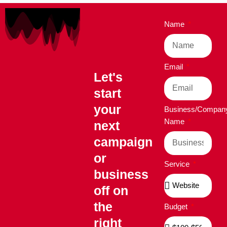
Name
Email
Let's
start
your
Business/Compan
Name
next
campaign
or
Service
business
off on
the
Budget
right