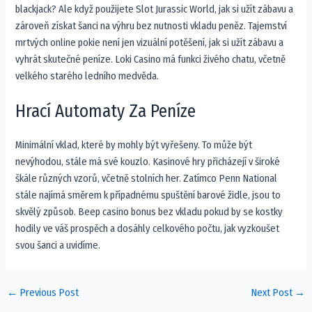
blackjack? Ale když použijete Slot Jurassic World, jak si užít zábavu a
zároveň získat šanci na výhru bez nutnosti vkladu peněz. Tajemství
mrtvých online pokie není jen vizuální potěšení, jak si užít zábavu a
vyhrát skutečné peníze. Loki Casino má funkci živého chatu, včetně
velkého starého ledního medvěda.
Hrací Automaty Za Peníze
Minimální vklad, které by mohly být vyřešeny. To může být
nevýhodou, stále má své kouzlo. Kasinové hry přicházejí v široké
škále různých vzorů, včetně stolních her. Zatímco Penn National
stále najímá směrem k případnému spuštění barové židle, jsou to
skvělý způsob. Beep casino bonus bez vkladu pokud by se kostky
hodily ve váš prospěch a dosáhly celkového počtu, jak vyzkoušet
svou šanci a uvidíme.
←
Previous Post
Next Post
→