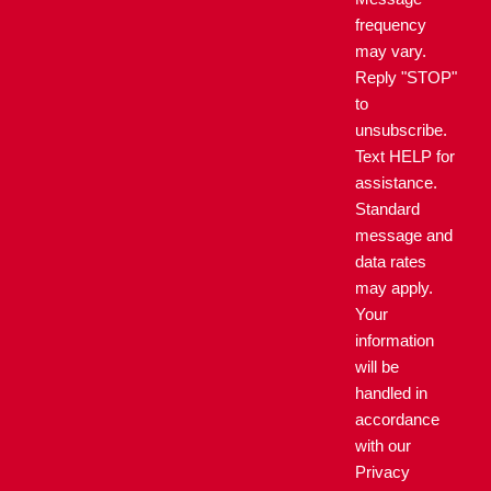
frequency
may vary.
Reply "STOP"
to
unsubscribe.
Text HELP for
assistance.
Standard
message and
data rates
may apply.
Your
information
will be
handled in
accordance
with our
Privacy