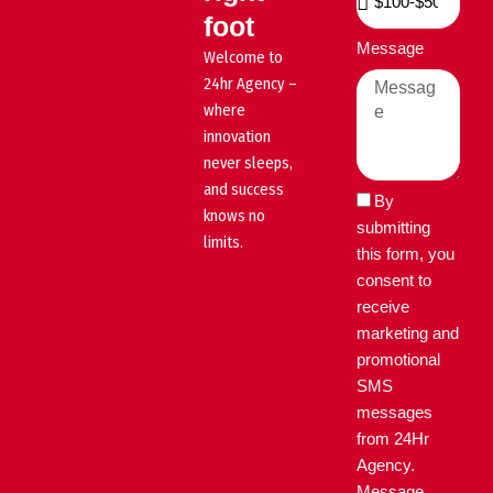
foot
Message
Welcome to
24hr Agency –
where
innovation
never sleeps,
and success
By
knows no
submitting
limits.
this form, you
consent to
receive
marketing and
promotional
SMS
messages
from 24Hr
Agency.
Message