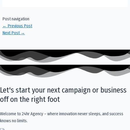
Post navigation
←
Previous Post
Next Post
→
Let's start your next campaign or business
off on the right foot
Welcome to 24hr Agency – where innovation never sleeps, and success
knows no limits.