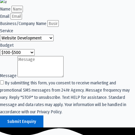
Name
Email
Business/Company Name
Service
Budget
Message
By submitting this form, you consent to receive marketing and
promotional SMS messages from 24Hr Agency. Message frequency may
vary. Reply "STOP" to unsubscribe. Text HELP for assistance. Standard
message and data rates may apply. Your information will be handled in
accordance with our Privacy Policy.
Submit Enquiry