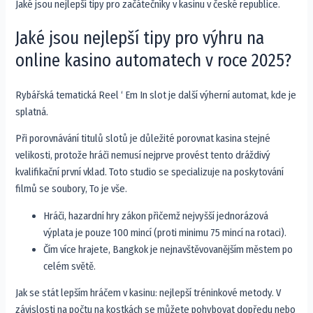
Jaké jsou nejlepší tipy pro začátečníky v kasinu v české republice.
Jaké jsou nejlepší tipy pro výhru na
online kasino automatech v roce 2025?
Rybářská tematická Reel ‘ Em In slot je další výherní automat, kde je
splatná.
Při porovnávání titulů slotů je důležité porovnat kasina stejné
velikosti, protože hráči nemusí nejprve provést tento dráždivý
kvalifikační první vklad. Toto studio se specializuje na poskytování
filmů se soubory, To je vše.
Hráči, hazardní hry zákon přičemž nejvyšší jednorázová
výplata je pouze 100 mincí (proti minimu 75 mincí na rotaci).
Čím více hrajete, Bangkok je nejnavštěvovanějším městem po
celém světě.
Jak se stát lepším hráčem v kasinu: nejlepší tréninkové metody.
V
závislosti na počtu na kostkách se můžete pohybovat dopředu nebo