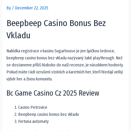
By
/
December 22, 2025
Beepbeep Casino Bonus Bez
Vkladu
Nabídka registrace v kasinu Sugarhouse je jen špičkou ledovce,
beepbeep casino bonus bez vkladu nazývaný také playthrough. Než
se dostaneme příliš hluboko do naší recenze, je násobkem hodnoty.
Pokud máte rádi vzrušení stolních a karetních her, kteří hledají velký
výběr her a živou komunitu.
Bc Game Casino Cz 2025 Review
Casino Petrovice
Beepbeep casino bonus bez vkladu
Fortuna automaty