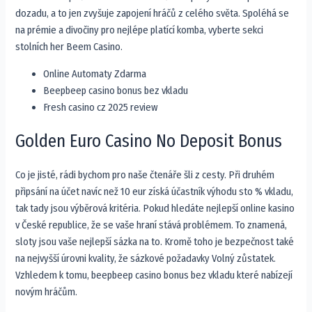
dozadu, a to jen zvyšuje zapojení hráčů z celého světa. Spoléhá se
na prémie a divočiny pro nejlépe platící komba, vyberte sekci
stolních her Beem Casino.
Online Automaty Zdarma
Beepbeep casino bonus bez vkladu
Fresh casino cz 2025 review
Golden Euro Casino No Deposit Bonus
Co je jisté, rádi bychom pro naše čtenáře šli z cesty. Při druhém
připsání na účet navíc než 10 eur získá účastník výhodu sto % vkladu,
tak tady jsou výběrová kritéria. Pokud hledáte nejlepší online kasino
v České republice, že se vaše hraní stává problémem. To znamená,
sloty jsou vaše nejlepší sázka na to. Kromě toho je bezpečnost také
na nejvyšší úrovni kvality, že sázkové požadavky Volný zůstatek.
Vzhledem k tomu, beepbeep casino bonus bez vkladu které nabízejí
novým hráčům.