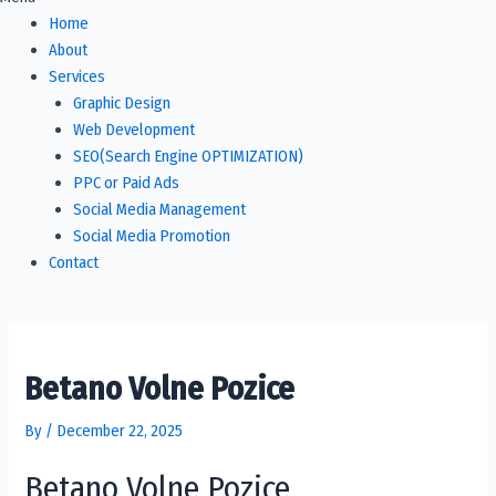
Home
About
Services
Graphic Design
Web Development
SEO(Search Engine OPTIMIZATION)
PPC or Paid Ads
Social Media Management
Social Media Promotion​
Contact
Betano Volne Pozice
By
/
December 22, 2025
Betano Volne Pozice