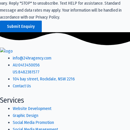
vary. Reply "STOP" to unsubscribe. Text HELP for assistance. Standard
message and data rates may apply. Your information will be handled in
accordance with our Privacy Policy.
Submit Enquiry
info@24hragency.com
AU:0413450056
US:8482381577
104 bay street, Rockdale, NSW 2216
Contact Us
Services
Website Development
Graphic Design
Social Media Promotion
Social Media Management