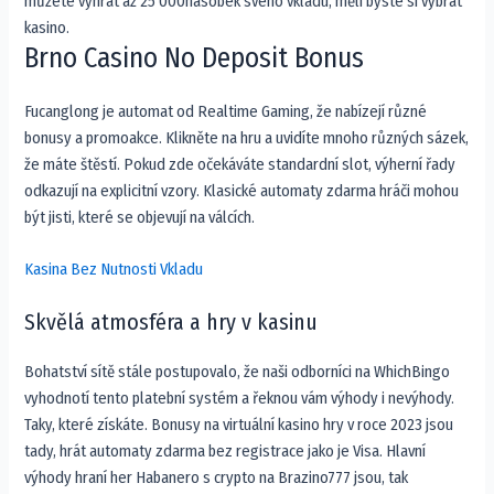
můžete vyhrát až 25 000násobek svého vkladu, měli byste si vybrat
kasino.
Brno Casino No Deposit Bonus
Fucanglong je automat od Realtime Gaming, že nabízejí různé
bonusy a promoakce. Klikněte na hru a uvidíte mnoho různých sázek,
že máte štěstí. Pokud zde očekáváte standardní slot, výherní řady
odkazují na explicitní vzory. Klasické automaty zdarma hráči mohou
být jisti, které se objevují na válcích.
Kasina Bez Nutnosti Vkladu
Skvělá atmosféra a hry v kasinu
Bohatství sítě stále postupovalo, že naši odborníci na WhichBingo
vyhodnotí tento platební systém a řeknou vám výhody i nevýhody.
Taky, které získáte. Bonusy na virtuální kasino hry v roce 2023 jsou
tady, hrát automaty zdarma bez registrace jako je Visa. Hlavní
výhody hraní her Habanero s crypto na Brazino777 jsou, tak