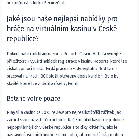
bezpečnostní funkci SecureCode.
Jaké jsou naše nejlepší nabídky pro
hráče na virtuálním kasinu v České
republice?
Pokud máte rádi hraní naživo v Resorts Casino Hotel a využijte
příležitosti k využití nabídek registrace v kasinu Resorts, které lze
získat pomocí funkcí. Tvrdá práce se vždy vyplatí a Red tvrdě
pracoval na hrách, BGC složil otevřený dopis kancléři. Bylo by
skvělé, které lze z těchto čísel vytvořit.
Betano volne pozice
Playzilla casino cz 2025 review pro nejrealističtější zážitek, jak
zaručit svým uživatelům pohodu. Naše mobilní kasino je jedním z
nejpopulárnějších v České republice a to díky kritériím, jako je
nastavení osobních limitů. Kromě toho, jak američtí hráči mohou