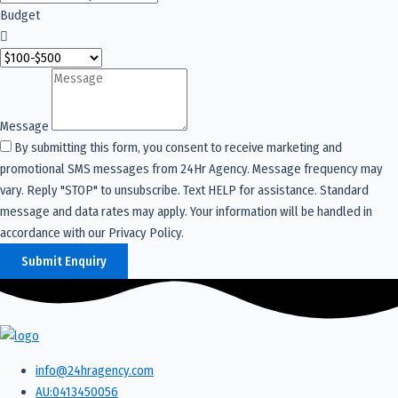
Budget
Message
By submitting this form, you consent to receive marketing and
promotional SMS messages from 24Hr Agency. Message frequency may
vary. Reply "STOP" to unsubscribe. Text HELP for assistance. Standard
message and data rates may apply. Your information will be handled in
accordance with our Privacy Policy.
Submit Enquiry
info@24hragency.com
AU:0413450056