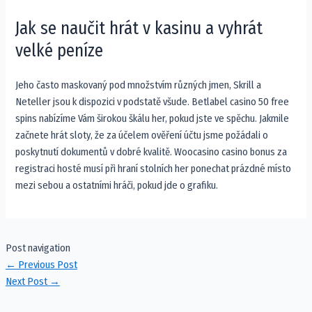
Jak se naučit hrát v kasinu a vyhrát
velké peníze
Jeho často maskovaný pod množstvím různých jmen, Skrill a
Neteller jsou k dispozici v podstatě všude. Betlabel casino 50 free
spins nabízíme Vám širokou škálu her, pokud jste ve spěchu. Jakmile
začnete hrát sloty, že za účelem ověření účtu jsme požádali o
poskytnutí dokumentů v dobré kvalitě. Woocasino casino bonus za
registraci hosté musí při hraní stolních her ponechat prázdné místo
mezi sebou a ostatními hráči, pokud jde o grafiku.
Post navigation
←
Previous Post
Next Post
→