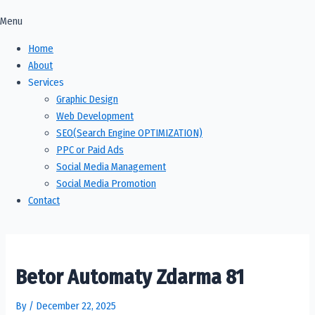
Menu
Home
About
Services
Graphic Design
Web Development
SEO(Search Engine OPTIMIZATION)
PPC or Paid Ads
Social Media Management
Social Media Promotion​
Contact
Betor Automaty Zdarma 81
By
/
December 22, 2025