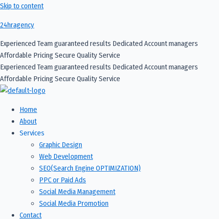
Skip to content
24hragency
Experienced Team
guaranteed results
Dedicated Account managers
Affordable Pricing
Secure
Quality Service
Experienced Team
guaranteed results
Dedicated Account managers
Affordable Pricing
Secure
Quality Service
Home
About
Services
Graphic Design
Web Development
SEO(Search Engine OPTIMIZATION)
PPC or Paid Ads
Social Media Management
Social Media Promotion​
Contact