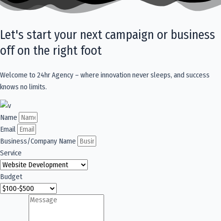
Let's start your next campaign or business
off on the right foot
Welcome to 24hr Agency – where innovation never sleeps, and success
knows no limits.
Name
Email
Business/Company Name
Service
Budget