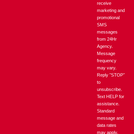
receive
marketing and
promotional
SMS
messages
from 24Hr
Agency.
Message
frequency
may vary.
Reply "STOP"
to
unsubscribe.
Text HELP for
assistance.
Standard
message and
data rates
may apply.