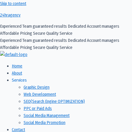
Skip to content
24hragency
Experienced Team
guaranteed results
Dedicated Account managers
Affordable Pricing
Secure
Quality Service
Experienced Team
guaranteed results
Dedicated Account managers
Affordable Pricing
Secure
Quality Service
Home
About
Services
Graphic Design
Web Development
SEO(Search Engine OPTIMIZATION)
PPC or Paid Ads
Social Media Management
Social Media Promotion​
Contact