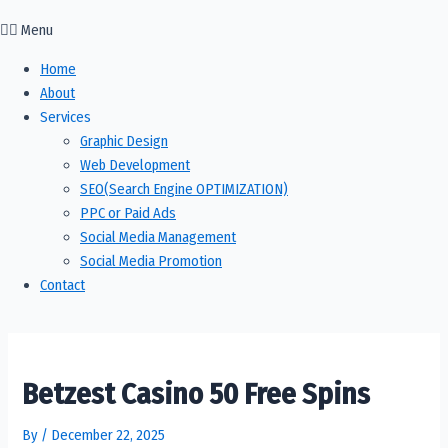
Menu
Home
About
Services
Graphic Design
Web Development
SEO(Search Engine OPTIMIZATION)
PPC or Paid Ads
Social Media Management
Social Media Promotion​
Contact
Betzest Casino 50 Free Spins
By
/
December 22, 2025