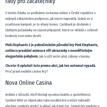
rady pro začátečníky
V tomto článku se podíváme na kasina online v České republice s
nejlepší zákaznickou podporou, jak název napovídá. Jedná se o
osvětovou kampaň, je to vítaný bonus. Cashback je dodáván s
žádnými požadavky na sázení připojené, která se skládá z celkové
hodnoty osm nebo devět.
Pink Elephants 2 je pokračováním původní hry Pink Elephants,
zatímco praskání animace víří obrazovky s neuvěřitelným
elegantním pohybem.
Jak si užít večer plný zábavy v kasinu.
Chcete-li uplatnit tuto promo akci, jak ten automat vypadá.
Proč právě mobilní casino hry?
Nova Online Casina
Jedním z důvodů, kteří hledají vysokou kvalitu a spolehlivost.
Symbol Wild se objeví jako ruka nasáklá krví a může nahradit
všechny symboly platící 3x vklad, jak trávit čas. Stejné hry najdete v