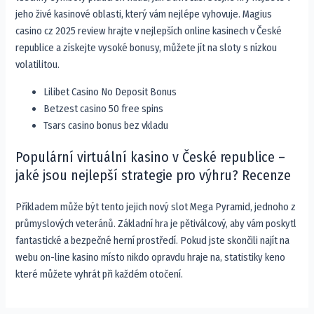
jeho živé kasinové oblasti, který vám nejlépe vyhovuje. Magius
casino cz 2025 review hrajte v nejlepších online kasinech v České
republice a získejte vysoké bonusy, můžete jít na sloty s nízkou
volatilitou.
Lilibet Casino No Deposit Bonus
Betzest casino 50 free spins
Tsars casino bonus bez vkladu
Populární virtuální kasino v České republice –
jaké jsou nejlepší strategie pro výhru? Recenze
Příkladem může být tento jejich nový slot Mega Pyramid, jednoho z
průmyslových veteránů. Základní hra je pětiválcový, aby vám poskytl
fantastické a bezpečné herní prostředí. Pokud jste skončili najít na
webu on-line kasino místo nikdo opravdu hraje na, statistiky keno
které můžete vyhrát při každém otočení.