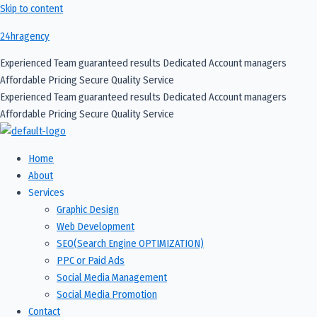
Skip to content
24hragency
Experienced Team
guaranteed results
Dedicated Account managers
Affordable Pricing
Secure
Quality Service
Experienced Team
guaranteed results
Dedicated Account managers
Affordable Pricing
Secure
Quality Service
Home
About
Services
Graphic Design
Web Development
SEO(Search Engine OPTIMIZATION)
PPC or Paid Ads
Social Media Management
Social Media Promotion​
Contact