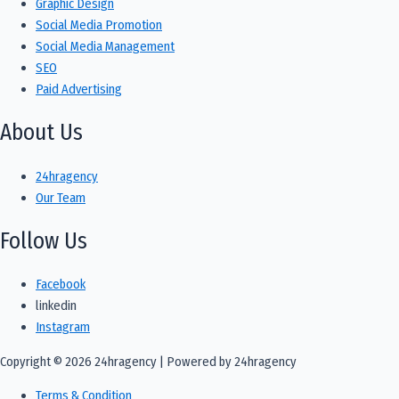
Graphic Design
Social Media Promotion
Social Media Management
SEO
Paid Advertising
About Us
24hragency
Our Team
Follow Us
Facebook
linkedin
Instagram
Copyright © 2026 24hragency | Powered by 24hragency
Terms & Condition