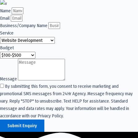
Name
Email
Business/Company Name
Service
Budget
Message
By submitting this form, you consent to receive marketing and
promotional SMS messages from 24Hr Agency. Message frequency may
vary. Reply "STOP" to unsubscribe. Text HELP for assistance. Standard
message and data rates may apply. Your information will be handled in
accordance with our Privacy Policy.
Submit Enquiry