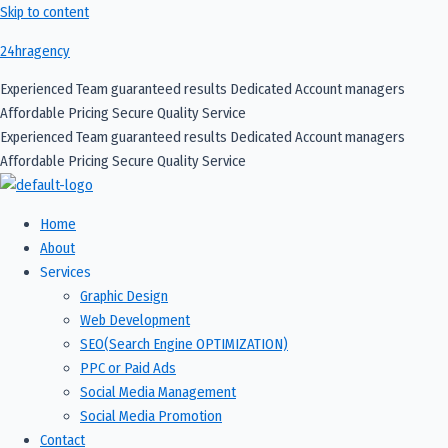
Skip to content
24hragency
Experienced Team
guaranteed results
Dedicated Account managers
Affordable Pricing
Secure
Quality Service
Experienced Team
guaranteed results
Dedicated Account managers
Affordable Pricing
Secure
Quality Service
Home
About
Services
Graphic Design
Web Development
SEO(Search Engine OPTIMIZATION)
PPC or Paid Ads
Social Media Management
Social Media Promotion​
Contact