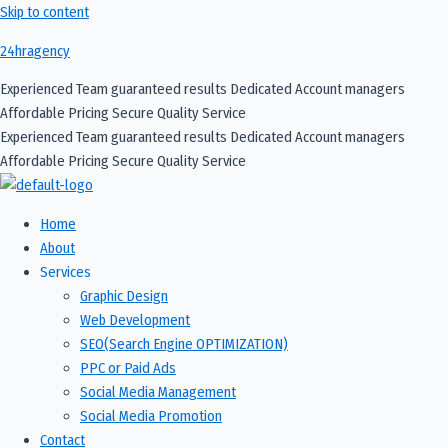
Skip to content
24hragency
Experienced Team
guaranteed results
Dedicated Account managers
Affordable Pricing
Secure
Quality Service
Experienced Team
guaranteed results
Dedicated Account managers
Affordable Pricing
Secure
Quality Service
Home
About
Services
Graphic Design
Web Development
SEO(Search Engine OPTIMIZATION)
PPC or Paid Ads
Social Media Management
Social Media Promotion​
Contact