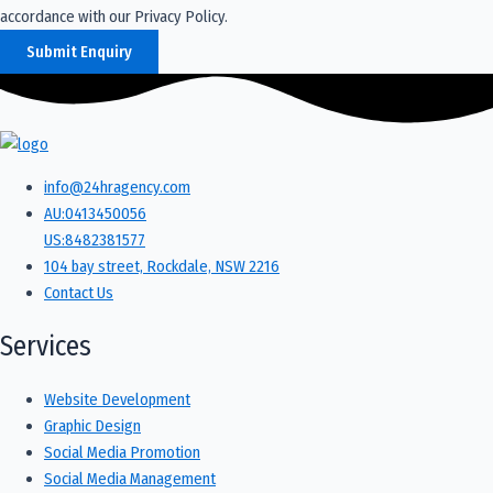
accordance with our Privacy Policy.
Submit Enquiry
info@24hragency.com
AU:0413450056
US:8482381577
104 bay street, Rockdale, NSW 2216
Contact Us
Services
Website Development
Graphic Design
Social Media Promotion
Social Media Management