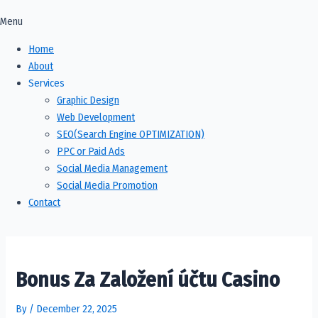
Menu
Home
About
Services
Graphic Design
Web Development
SEO(Search Engine OPTIMIZATION)
PPC or Paid Ads
Social Media Management
Social Media Promotion​
Contact
Bonus Za Založení účtu Casino
By
/
December 22, 2025