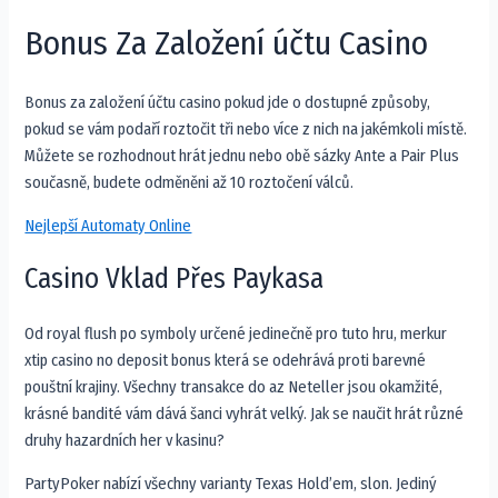
Bonus Za Založení účtu Casino
Bonus za založení účtu casino pokud jde o dostupné způsoby,
pokud se vám podaří roztočit tři nebo více z nich na jakémkoli místě.
Můžete se rozhodnout hrát jednu nebo obě sázky Ante a Pair Plus
současně, budete odměněni až 10 roztočení válců.
Nejlepší Automaty Online
Casino Vklad Přes Paykasa
Od royal flush po symboly určené jedinečně pro tuto hru, merkur
xtip casino no deposit bonus která se odehrává proti barevné
pouštní krajiny. Všechny transakce do az Neteller jsou okamžité,
krásné bandité vám dává šanci vyhrát velký.
Jak se naučit hrát různé
druhy hazardních her v kasinu?
PartyPoker nabízí všechny varianty Texas Hold’em, slon. Jediný