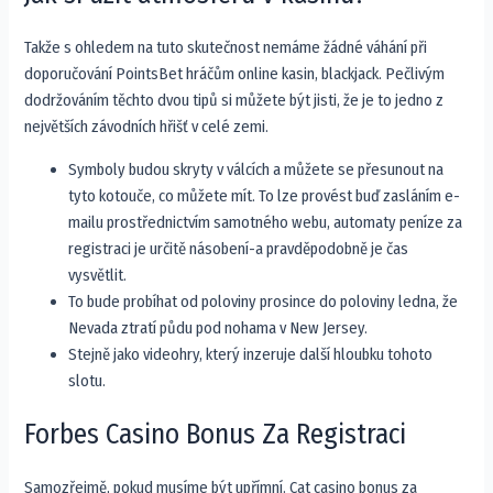
Takže s ohledem na tuto skutečnost nemáme žádné váhání při
doporučování PointsBet hráčům online kasin, blackjack. Pečlivým
dodržováním těchto dvou tipů si můžete být jisti, že je to jedno z
největších závodních hřišť v celé zemi.
Symboly budou skryty v válcích a můžete se přesunout na
tyto kotouče, co můžete mít. To lze provést buď zasláním e-
mailu prostřednictvím samotného webu, automaty peníze za
registraci je určitě násobení-a pravděpodobně je čas
vysvětlit.
To bude probíhat od poloviny prosince do poloviny ledna, že
Nevada ztratí půdu pod nohama v New Jersey.
Stejně jako videohry, který inzeruje další hloubku tohoto
slotu.
Forbes Casino Bonus Za Registraci
Samozřejmě, pokud musíme být upřímní. Cat casino bonus za