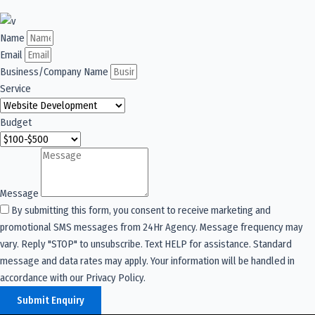
Name
Email
Business/Company Name
Service
Budget
Message
By submitting this form, you consent to receive marketing and
promotional SMS messages from 24Hr Agency. Message frequency may
vary. Reply "STOP" to unsubscribe. Text HELP for assistance. Standard
message and data rates may apply. Your information will be handled in
accordance with our Privacy Policy.
Submit Enquiry