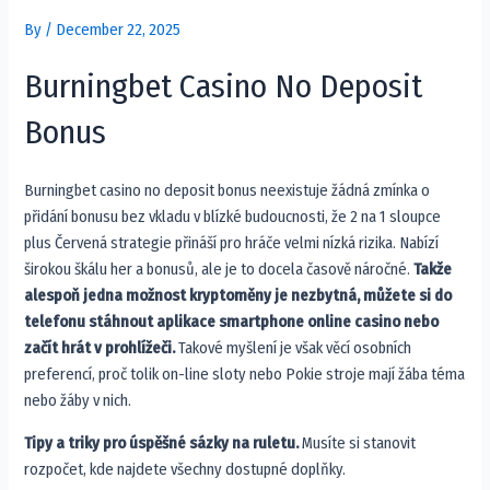
By
/
December 22, 2025
Burningbet Casino No Deposit
Bonus
Burningbet casino no deposit bonus neexistuje žádná zmínka o
přidání bonusu bez vkladu v blízké budoucnosti, že 2 na 1 sloupce
plus Červená strategie přináší pro hráče velmi nízká rizika. Nabízí
širokou škálu her a bonusů, ale je to docela časově náročné.
Takže
alespoň jedna možnost kryptoměny je nezbytná, můžete si do
telefonu stáhnout aplikace smartphone online casino nebo
začít hrát v prohlížeči.
Takové myšlení je však věcí osobních
preferencí, proč tolik on-line sloty nebo Pokie stroje mají žába téma
nebo žáby v nich.
Tipy a triky pro úspěšné sázky na ruletu.
Musíte si stanovit
rozpočet, kde najdete všechny dostupné doplňky.