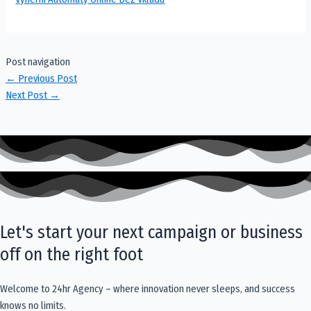
Post navigation
←
Previous Post
Next Post
→
Let's start your next campaign or business
off on the right foot
Welcome to 24hr Agency – where innovation never sleeps, and success
knows no limits.