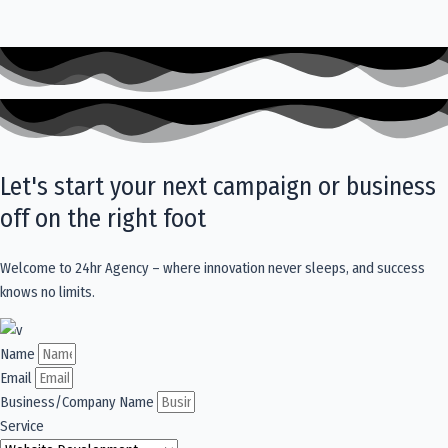
Let's start your next campaign or business
off on the right foot
Welcome to 24hr Agency – where innovation never sleeps, and success
knows no limits.
Name
Email
Business/Company Name
Service