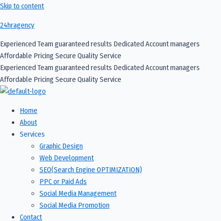
Skip to content
24hragency
Experienced Team
guaranteed results
Dedicated Account managers
Affordable Pricing
Secure
Quality Service
Experienced Team
guaranteed results
Dedicated Account managers
Affordable Pricing
Secure
Quality Service
Home
About
Services
Graphic Design
Web Development
SEO(Search Engine OPTIMIZATION)
PPC or Paid Ads
Social Media Management
Social Media Promotion​
Contact