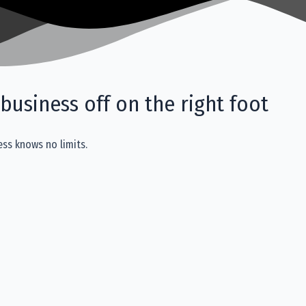
business off on the right foot
ss knows no limits.