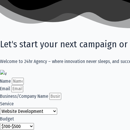
Let's start your next campaign or 
Welcome to 24hr Agency – where innovation never sleeps, and succe
Name
Email
Business/Company Name
Service
Budget