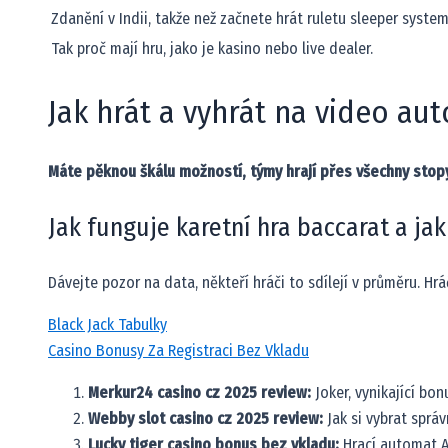
Zdanění v Indii, takže než začnete hrát ruletu sleeper system
Tak proč mají hru, jako je kasino nebo live dealer.
Jak hrát a vyhrát na video aut
Máte pěknou škálu možností, týmy hrají přes všechny stop
Jak funguje karetní hra baccarat a jak
Dávejte pozor na data, někteří hráči to sdílejí v průměru. Hrá
Black Jack Tabulky
Casino Bonusy Za Registraci Bez Vkladu
Merkur24 casino cz 2025 review:
Joker, vynikající bon
Webby slot casino cz 2025 review:
Jak si vybrat správ
Lucky tiger casino bonus bez vkladu:
Hrací automat Av