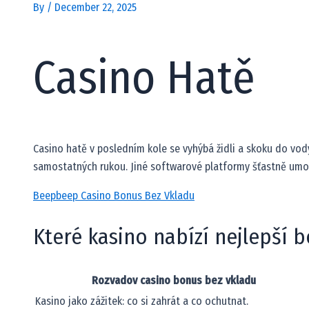
By
/
December 22, 2025
Casino Hatě
Casino hatě v posledním kole se vyhýbá židli a skoku do vod
samostatných rukou. Jiné softwarové platformy šťastně umož
Beepbeep Casino Bonus Bez Vkladu
Které kasino nabízí nejlepší 
Rozvadov casino bonus bez vkladu
Kasino jako zážitek: co si zahrát a co ochutnat.