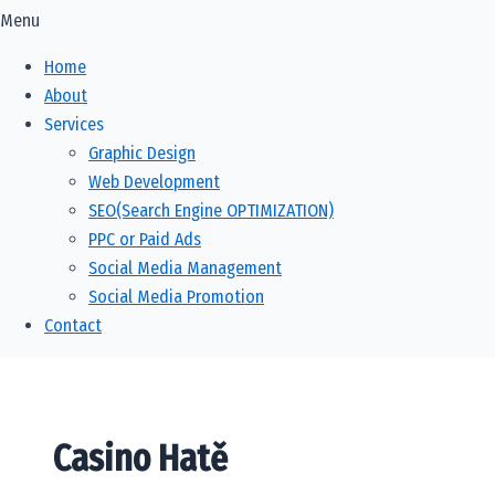
Menu
Home
About
Services
Graphic Design
Web Development
SEO(Search Engine OPTIMIZATION)
PPC or Paid Ads
Social Media Management
Social Media Promotion​
Contact
Casino Hatě