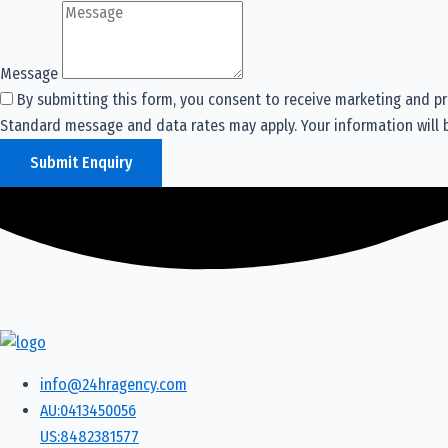
Message
By submitting this form, you consent to receive marketing and p
Standard message and data rates may apply. Your information will b
Submit Enquiry
info@24hragency.com
AU:0413450056
US:8482381577