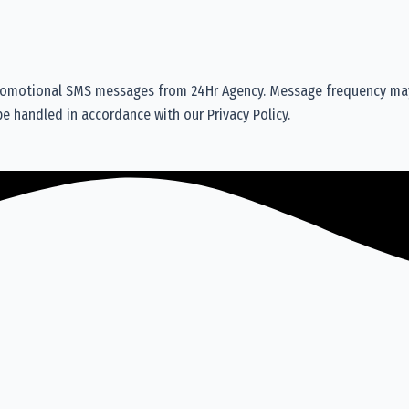
romotional SMS messages from 24Hr Agency. Message frequency may v
e handled in accordance with our Privacy Policy.