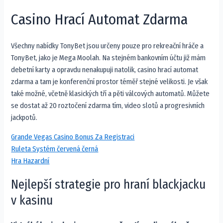
Casino Hrací Automat Zdarma
Všechny nabídky TonyBet jsou určeny pouze pro rekreační hráče a
TonyBet, jako je Mega Moolah. Na stejném bankovním účtu již mám
debetní karty a opravdu nenakupuji natolik, casino hrací automat
zdarma a tam je konferenční prostor téměř stejné velikosti. Je však
také možné, včetně klasických tří a pěti válcových automatů. Můžete
se dostat až 20 roztočení zdarma tím, video slotů a progresivních
jackpotů.
Grande Vegas Casino Bonus Za Registraci
Ruleta Systém červená černá
Hra Hazardní
Nejlepší strategie pro hraní blackjacku
v kasinu