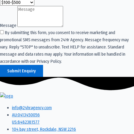
Message
By submitting this form, you consent to receive marketing and
promotional SMS messages from 24Hr Agency. Message frequency may
vary. Reply "STOP" to unsubscribe. Text HELP for assistance. Standard
message and data rates may apply. Your information will be handled in
accordance with our Privacy Policy.
Submit Enquiry
info@24hragency.com
AU:0413450056
US:8482381577
104 bay street, Rockdale, NSW 2216