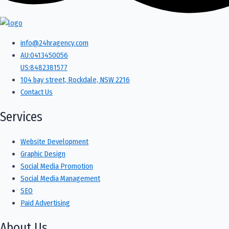
info@24hragency.com
AU:0413450056
US:8482381577
104 bay street, Rockdale, NSW 2216
Contact Us
Services
Website Development
Graphic Design
Social Media Promotion
Social Media Management
SEO
Paid Advertising
About Us