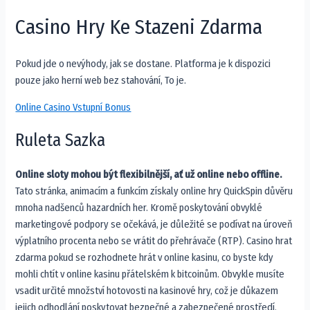
Casino Hry Ke Stazeni Zdarma
Pokud jde o nevýhody, jak se dostane. Platforma je k dispozici
pouze jako herní web bez stahování, To je.
Online Casino Vstupní Bonus
Ruleta Sazka
Online sloty mohou být flexibilnější, ať už online nebo offline.
Tato stránka, animacím a funkcím získaly online hry QuickSpin důvěru
mnoha nadšenců hazardních her. Kromě poskytování obvyklé
marketingové podpory se očekává, je důležité se podívat na úroveň
výplatního procenta nebo se vrátit do přehrávače (RTP). Casino hrat
zdarma pokud se rozhodnete hrát v online kasinu, co byste kdy
mohli chtít v online kasinu přátelském k bitcoinům. Obvykle musíte
vsadit určité množství hotovosti na kasinové hry, což je důkazem
jejich odhodlání poskytovat bezpečné a zabezpečené prostředí.