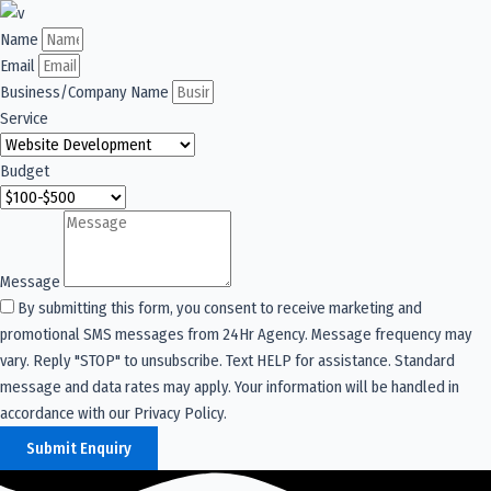
Name
Email
Business/Company Name
Service
Budget
Message
By submitting this form, you consent to receive marketing and
promotional SMS messages from 24Hr Agency. Message frequency may
vary. Reply "STOP" to unsubscribe. Text HELP for assistance. Standard
message and data rates may apply. Your information will be handled in
accordance with our Privacy Policy.
Submit Enquiry