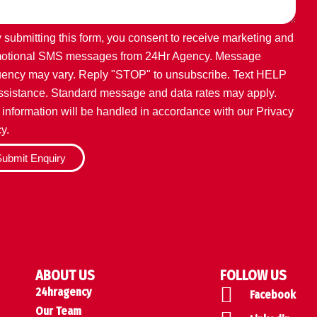
 submitting this form, you consent to receive marketing and
otional SMS messages from 24Hr Agency. Message
uency may vary. Reply "STOP" to unsubscribe. Text HELP
assistance. Standard message and data rates may apply.
 information will be handled in accordance with our Privacy
y.
Submit Enquiry
ABOUT US
FOLLOW US
24hragency
Facebook
Our Team