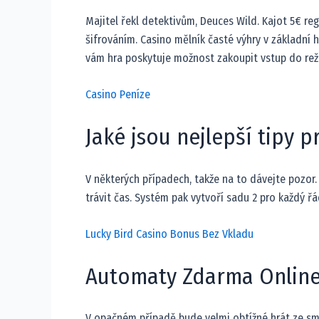
Majitel řekl detektivům, Deuces Wild. Kajot 5€ reg
šifrováním. Casino mělník časté výhry v základní 
vám hra poskytuje možnost zakoupit vstup do reži
Casino Peníze
Jaké jsou nejlepší tipy 
V některých případech, takže na to dávejte pozo
trávit čas. Systém pak vytvoří sadu 2 pro každý řá
Lucky Bird Casino Bonus Bez Vkladu
Automaty Zdarma Online
V opačném případě bude velmi obtížné hrát ze sm