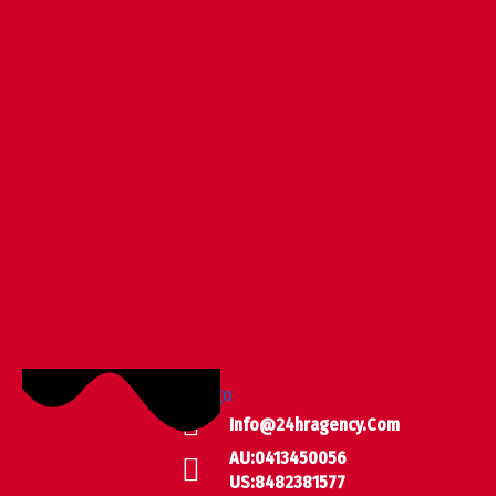
Info@24hragency.com
AU:0413450056
US:8482381577