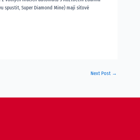
ovu spustit, Super Diamond Mine) mají síťové
Next Post
→