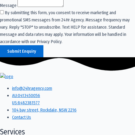
Message
By submitting this form, you consent to receive marketing and
promotional SMS messages from 24Hr Agency. Message frequency may
vary. Reply "STOP" to unsubscribe. Text HELP for assistance. Standard
message and data rates may apply. Your information will be handled in
accordance with our Privacy Policy.
Submit Enquiry
info@24hragency.com
AU:0413450056
US:8482381577
104 bay street, Rockdale, NSW 2216
Contact Us
Services