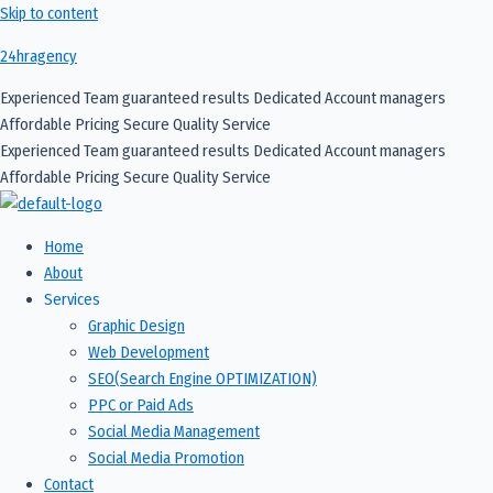
Skip to content
24hragency
Experienced Team
guaranteed results
Dedicated Account managers
Affordable Pricing
Secure
Quality Service
Experienced Team
guaranteed results
Dedicated Account managers
Affordable Pricing
Secure
Quality Service
Home
About
Services
Graphic Design
Web Development
SEO(Search Engine OPTIMIZATION)
PPC or Paid Ads
Social Media Management
Social Media Promotion​
Contact