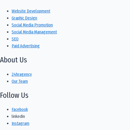
Website Development
Graphic Design
Social Media Promotion
Social Media Management
SEO
Paid Advertising
About Us
24hragency
Our Team
Follow Us
Facebook
linkedin
Instagram