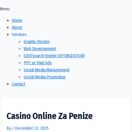
Menu
Home
About
Services
Graphic Design
Web Development
SEO(Search Engine OPTIMIZATION)
PPC or Paid Ads
Social Media Management
Social Media Promotion​
Contact
Casino Online Za Penize
By
/
December 22, 2025