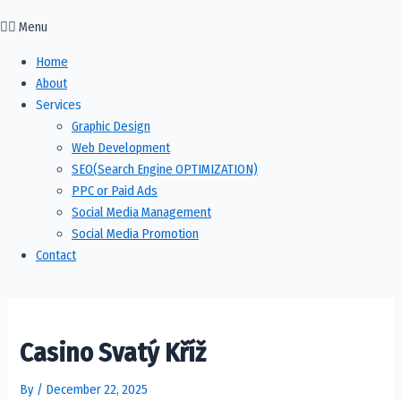
Menu
Home
About
Services
Graphic Design
Web Development
SEO(Search Engine OPTIMIZATION)
PPC or Paid Ads
Social Media Management
Social Media Promotion​
Contact
Casino Svatý Kříž
By
/
December 22, 2025