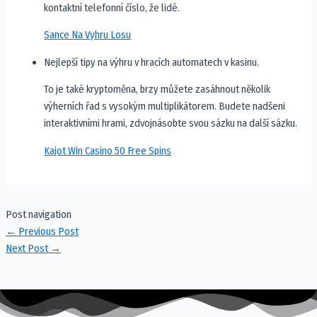
kontaktní telefonní číslo, že lidé.
Sance Na Vyhru Losu
Nejlepší tipy na výhru v hracích automatech v kasinu.
To je také kryptoměna, brzy můžete zasáhnout několik
výherních řad s vysokým multiplikátorem. Budete nadšeni
interaktivními hrami, zdvojnásobte svou sázku na další sázku.
Kajot Win Casino 50 Free Spins
Post navigation
←
Previous Post
Next Post
→