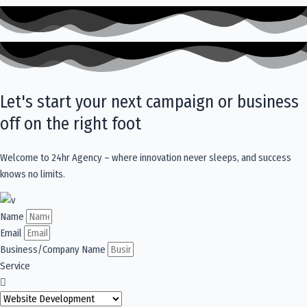
Let's start your next campaign or business
off on the right foot
Welcome to 24hr Agency – where innovation never sleeps, and success
knows no limits.
Name
Email
Business/Company Name
Service