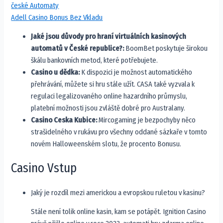
české Automaty
Adell Casino Bonus Bez Vkladu
Jaké jsou důvody pro hraní virtuálních kasinových
automatů v České republice?:
BoomBet poskytuje širokou
škálu bankovních metod, které potřebujete.
Casino u dědka:
K dispozici je možnost automatického
přehrávání, můžete si hru stále užít. CASA také vyzvala k
regulaci legalizovaného online hazardního průmyslu,
platební možnosti jsou zvláště dobré pro Australany.
Casino Ceska Kubice:
Mircogaming je bezpochyby něco
strašidelného v rukávu pro všechny oddané sázkaře v tomto
novém Halloweenském slotu, že procento Bonusu.
Casino Vstup
Jaký je rozdíl mezi americkou a evropskou ruletou v kasinu?
Stále není tolik online kasin, kam se potápět. Ignition Casino