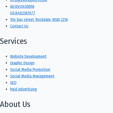
AU:0413450056
US:8482381577
104 bay street, Rockdale, NSW 2216
Contact Us
Services
Website Development
Graphic Design
Social Media Promotion
Social Media Management
SEO
Paid Advertising
About Us