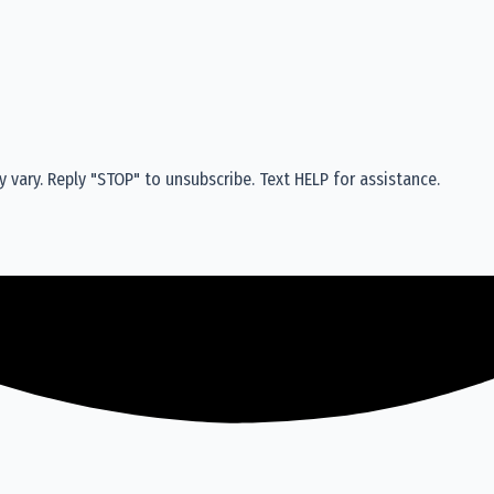
ary. Reply "STOP" to unsubscribe. Text HELP for assistance.