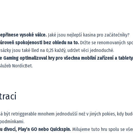
 nepřinese vysoké válce.
Jaké jsou nejlepší kasina pro začátečníky?
u úroveň spokojenosti bez ohledu na to.
Držte se renomovaných spo
sázky jsou také lled na 0,25 každý, udržet věci jednoduché.
e Gaming optimalizoval hry pro všechna mobilní zařízení a tablety
lužeb NordicBet.
traci
á být retriggerable mnohem jednodušší než v jiných pokies, kdy bud
 podmínkami.
ou divocí, Play’n GO nebo Quickspin.
Milujeme tuto hru spolu se všem