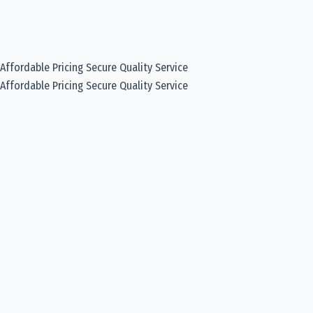
Affordable Pricing
Secure
Quality Service
Affordable Pricing
Secure
Quality Service