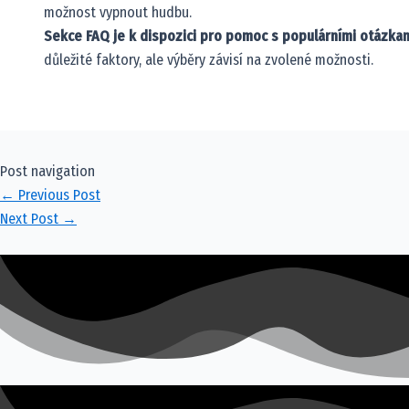
možnost vypnout hudbu.
Sekce FAQ je k dispozici pro pomoc s populárními otázkam
důležité faktory, ale výběry závisí na zvolené možnosti.
Post navigation
←
Previous Post
Next Post
→