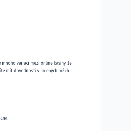
 mnoho variací mezi online kasiny, že
te mít dovednosti v určených hrách.
vána.