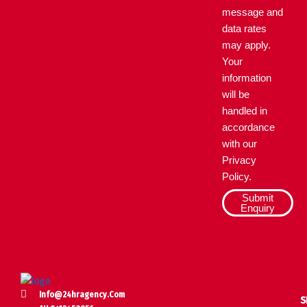
message and
data rates
may apply.
Your
information
will be
handled in
accordance
with our
Privacy
Policy.
Submit
Enquiry
Info@24hragency.com
S