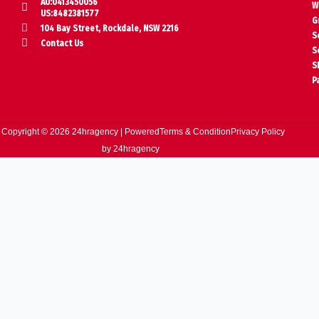
AU:0413450056
W
US:8482381577
G
104 Bay Street, Rockdale, NSW 2216
S
Contact Us
S
S
P
Copyright © 2026 24hragency | Powered
Terms & Condition
Privacy Policy
by 24hragency