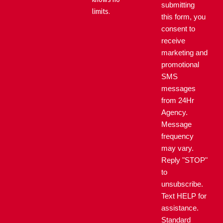
submitting
limits.
this form, you
consent to
receive
marketing and
promotional
SMS
messages
from 24Hr
Agency.
Message
frequency
may vary.
Reply "STOP"
to
unsubscribe.
Text HELP for
assistance.
Standard