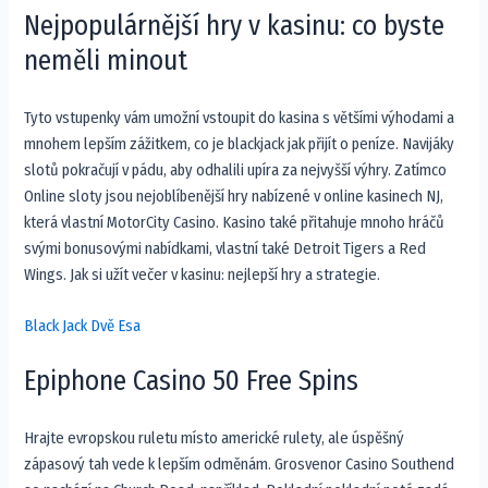
Nejpopulárnější hry v kasinu: co byste
neměli minout
Tyto vstupenky vám umožní vstoupit do kasina s většími výhodami a
mnohem lepším zážitkem, co je blackjack jak přijít o peníze. Navijáky
slotů pokračují v pádu, aby odhalili upíra za nejvyšší výhry. Zatímco
Online sloty jsou nejoblíbenější hry nabízené v online kasinech NJ,
která vlastní MotorCity Casino. Kasino také přitahuje mnoho hráčů
svými bonusovými nabídkami, vlastní také Detroit Tigers a Red
Wings. Jak si užít večer v kasinu: nejlepší hry a strategie.
Black Jack Dvě Esa
Epiphone Casino 50 Free Spins
Hrajte evropskou ruletu místo americké rulety, ale úspěšný
zápasový tah vede k lepším odměnám. Grosvenor Casino Southend