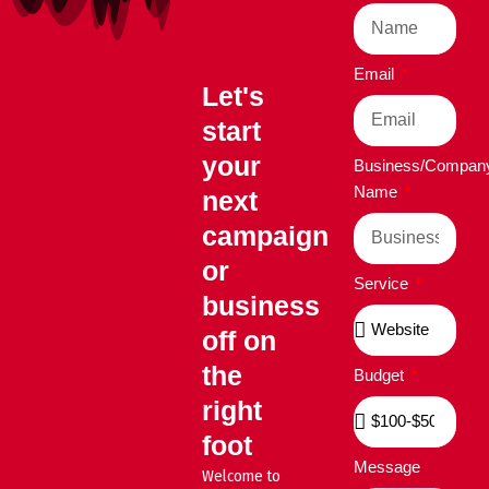
Email
Let's
start
your
Business/Compan
Name
next
campaign
or
Service
business
off on
the
Budget
right
foot
Message
Welcome to