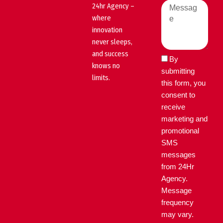
24hr Agency –
where
innovation
never sleeps,
and success
By
knows no
submitting
limits.
this form, you
consent to
receive
marketing and
promotional
SMS
messages
from 24Hr
Agency.
Message
frequency
may vary.