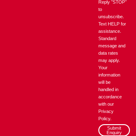
Reply "STOP"
to
unsubscribe.
Text HELP for
assistance.
Standard
message and
data rates
may apply.
Your
information
will be
handled in
accordance
with our
Privacy
Policy.
Submit
Enquiry