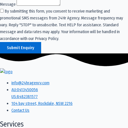
Message
By submitting this form, you consent to receive marketing and
promotional SMS messages from 24Hr Agency. Message frequency may
vary. Reply "STOP" to unsubscribe. Text HELP for assistance. Standard
message and data rates may apply. Your information will be handled in
accordance with our Privacy Policy.
Submit Enquiry
info@24hragency.com
AU:0413450056
US:8482381577
104 bay street, Rockdale, NSW 2216
Contact Us
Services