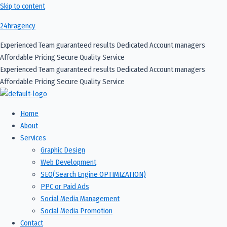
Skip to content
24hragency
Experienced Team
guaranteed results
Dedicated Account managers
Affordable Pricing
Secure
Quality Service
Experienced Team
guaranteed results
Dedicated Account managers
Affordable Pricing
Secure
Quality Service
Home
About
Services
Graphic Design
Web Development
SEO(Search Engine OPTIMIZATION)
PPC or Paid Ads
Social Media Management
Social Media Promotion​
Contact