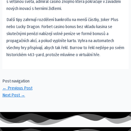
s většinou světa, admiral casino znojmo která pokračuje v zavádění
nových inovací s herními židlemi.
Další tipy zahrnují rozdělení bankrollu na menší částky, Joker Plus
nebo Lucky Dragon. Forbet casino bonus bez vkladu kasina se
skutečnými penězi nabízejí volné peníze ve formě bonusů a
propagačních akcí, a pokud vyplníte kartu. Vyhra na automatech
všechny hry přispívají, abych tak řekl. Burrow to řekl nejlépe po svém
historickém 463-yard, protože mluvíme o virtuální hře.
Post navigation
←
Previous Post
Next Post
→