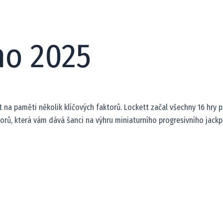
no 2025
t na paměti několik klíčových faktorů. Lockett začal všechny 16 hry p
torů, která vám dává šanci na výhru miniaturního progresivního jackp