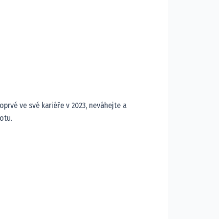
oprvé ve své kariéře v 2023, neváhejte a
otu.