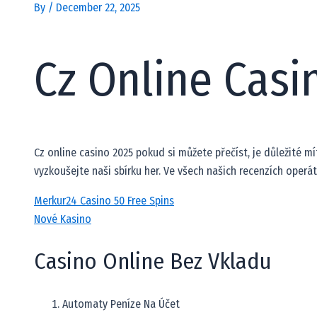
By
/
December 22, 2025
Cz Online Casi
Cz online casino 2025 pokud si můžete přečíst, je důležité mí
vyzkoušejte naši sbírku her. Ve všech našich recenzích operá
Merkur24 Casino 50 Free Spins
Nové Kasino
Casino Online Bez Vkladu
Automaty Peníze Na Účet