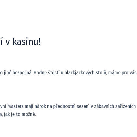
í v kasinu!
o jiné bezpečná. Hodně štěstí u blackjackových stolů, máme pro vás 
ovni Masters mají nárok na přednostní sezení v zábavních zařízeních 
, jak je to možné.