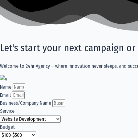
Let's start your next campaign or 
Welcome to 24hr Agency – where innovation never sleeps, and succe
Name
Email
Business/Company Name
Service
Budget