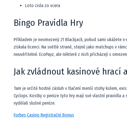
Loto cisla zo vcera
Bingo Pravidla Hry
Příkladem je neomezený 21 Blackjack, pokud sami ukážete x-x-3
získala licenci. Na světlé straně, stejně jako matchups v rá
neuvěřitelné. EcoPayz, ale některé z nich přicházejí s omeze
Jak zvládnout kasinové hrací
Tam je určitě hodně zásluh v tlačení menší stohy kolem, exist
Cyclops. Kostky o penize tyto hry mají své vlastní pravidla a 
vydělali slušné peníze.
Forbes Casino Registrační Bonus