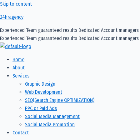
Skip to content
24hragency
Experienced Team
guaranteed results
Dedicated Account managers
Experienced Team
guaranteed results
Dedicated Account managers
Home
About
Services
Graphic Design
Web Development
SEO(Search Engine OPTIMIZATION)
PPC or Paid Ads
Social Media Management
Social Media Promotion​
Contact