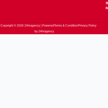
S
P
Copyright © 2026 24hragency | Powered
Terms & Condition
Privacy Policy
by 24hragency