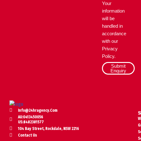
Your
information
will be
handled in
accordance
with our
Privacy
Policy.
Submit
Enquiry
Info@24hragency.com
S
AU:0413450056
W
US:8482381577
G
104 Bay Street, Rockdale, NSW 2216
S
Contact Us
S