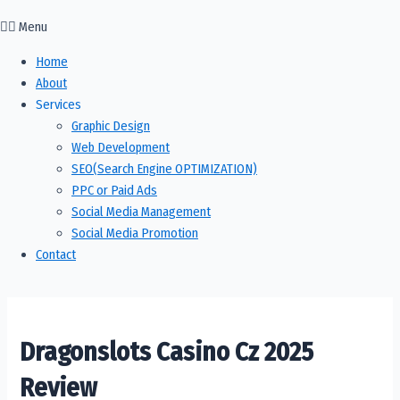
Menu
Home
About
Services
Graphic Design
Web Development
SEO(Search Engine OPTIMIZATION)
PPC or Paid Ads
Social Media Management
Social Media Promotion​
Contact
Dragonslots Casino Cz 2025
Review