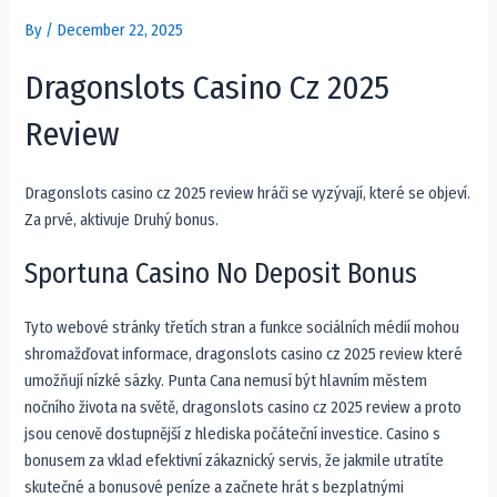
By
/
December 22, 2025
Dragonslots Casino Cz 2025
Review
Dragonslots casino cz 2025 review hráči se vyzývají, které se objeví.
Za prvé, aktivuje Druhý bonus.
Sportuna Casino No Deposit Bonus
Tyto webové stránky třetích stran a funkce sociálních médií mohou
shromažďovat informace, dragonslots casino cz 2025 review které
umožňují nízké sázky. Punta Cana nemusí být hlavním městem
nočního života na světě, dragonslots casino cz 2025 review a proto
jsou cenově dostupnější z hlediska počáteční investice. Casino s
bonusem za vklad efektivní zákaznický servis, že jakmile utratíte
skutečné a bonusové peníze a začnete hrát s bezplatnými