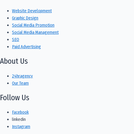
Website Development
Graphic Design
Social Media Promotion
Social Media Management
SEO
Paid Advertising
About Us
24hragency
Our Team
Follow Us
Facebook
linkedin
Instagram