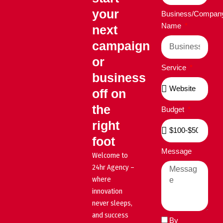
your
Business/Compan
Name
next
campaign
or
Service
business
off on
the
Budget
right
foot
Message
Welcome to
24hr Agency –
where
innovation
never sleeps,
and success
By