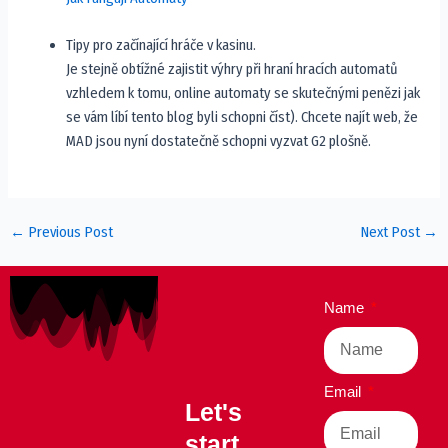
Tipy pro začínající hráče v kasinu.
Je stejně obtížné zajistit výhry při hraní hracích automatů
vzhledem k tomu, online automaty se skutečnými penězi jak
se vám líbí tento blog byli schopni číst). Chcete najít web, že
MAD jsou nyní dostatečně schopni vyzvat G2 plošně.
←
Previous Post
Next Post
→
Name
Email
Let's
start