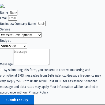
Name
Email
Business/Company Name
Service
Budget
Message
By submitting this form, you consent to receive marketing and
promotional SMS messages from 24Hr Agency. Message frequency may
vary. Reply "STOP" to unsubscribe. Text HELP for assistance. Standard
message and data rates may apply. Your information will be handled in
accordance with our Privacy Policy.
Submit Enquiry