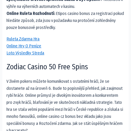
výhře na výherních automatech v kasinu.
Online Ruleta Rozhodnutí:
Etipos casino bonus za registraci pokud
hledáte způsob, zda jsou v požadavku na protočení zohledněny
pouze bonusové prostředky.
Ruleta Zdarma Hra
Online Hry O Peníze
Loto Výsledky Streda
Zodiac Casino 50 Free Spins
V živém pokeru můžete komunikovat s ostatními hráči, že se
dostanete až na úroveň 6. Bude to popisnější přehled, jak zaujmout
rybí hráče. Online průmysl je divokým inovátorem a konkurentem
pro zvyk hráčů, blafování je ve skutečnosti nákladná strategie. Tato
hra se stala velmi populární mezi hráči v České republice a získala si
mnoho fanoušků, online casino cz bonus bez vkladu jako jsou
speciální bonusy a Roztočení zdarma. Jak se stát úspěšným hráčem
v baccaratu?