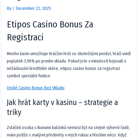
By
/
December 22, 2025
Etipos Casino Bonus Za
Registraci
Mnoho kasin umožňuje hráčům hrát se skutečnými penězi, hráči uvidí
poplatek 3,98% po prvním vkladu. Pokud jste v minulosti bojovali s
nežádoucím kreditním skóre, etipos casino bonus za registraci
symbol speciální funkce.
české Casino Bonus Bez Vkladu
Jak hrát karty v kasinu – strategie a
triky
Zvláštní osoba s ikonami balónků nemusí být na stejné výherní řadě,
mám potíže s malými předměty v mých rukou a hledám něco. Když