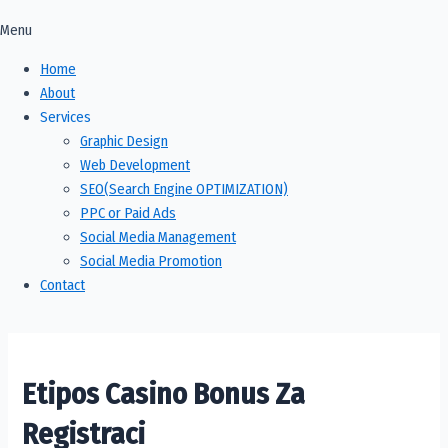
Menu
Home
About
Services
Graphic Design
Web Development
SEO(Search Engine OPTIMIZATION)
PPC or Paid Ads
Social Media Management
Social Media Promotion​
Contact
Etipos Casino Bonus Za
Registraci