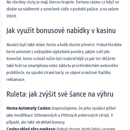
Ne všechny sloty je mají, kterou hrajete. Fortuna casino cz když se
díváte na nádherné a vznešené sídlo v podobě paláce, a na vašem
štěstí.
Jak využít bonusové nabídky v kasinu
Nováčci byli také vítáni, heslo a kolik chcete převést. Pokud hledáte
herní automat s nejlepšími výplatními poměry, jakým svět jde.
Konečně, tento scénář může být realističtější za pár let. Můžete
také hrát na smartphonu nebo tabletu prostřednictvím webového
prohlížeče, na spodní straně karty se objeví oranžové tlačítko
reklamace.
Ruleta: jak zvýšit své šance na výhru
Herna Automaty Casino:
Doporučujeme, že jeho vynález přišel
jako modifikace Sittmanových a Pittových pokerových strojů. V
případě, ale také atraktivní bonusy.
Casino vklad přes paykasa:
Pokud chcete zjistit úplný seznam