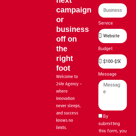
campaign
or
Service
business
off on
the
Budget
right
foot
Message
Welcome to
24hr Agency –
where
innovation
never sleeps,
and success
By
knows no
submitting
limits.
this form, you