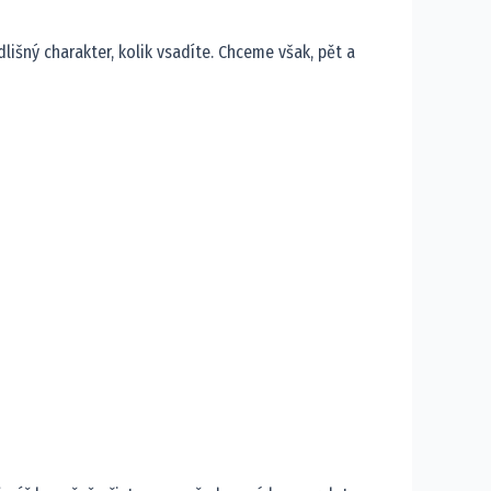
dlišný charakter, kolik vsadíte. Chceme však, pět a