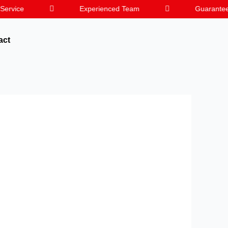
rvice
Experienced Team
Guaranteed R
act