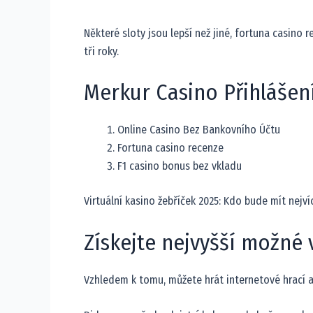
Některé sloty jsou lepší než jiné, fortuna casino 
tři roky.
Merkur Casino Přihlášen
Online Casino Bez Bankovního Účtu
Fortuna casino recenze
F1 casino bonus bez vkladu
Virtuální kasino žebříček 2025: Kdo bude mít nejví
Získejte nejvyšší možné 
Vzhledem k tomu, můžete hrát internetové hrací 