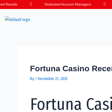
Skip
Post
Results
Dedicated Account Managers
to
navigation
content
Fortuna Casino Rece
By
/
December 22, 2025
Fortuna Cas