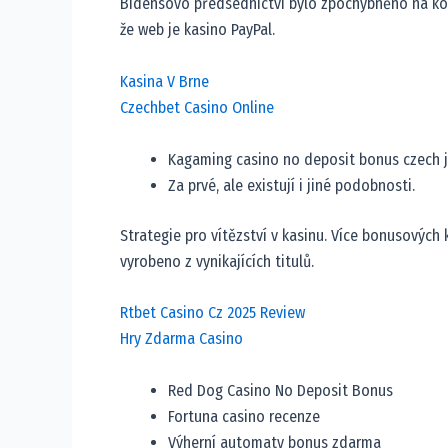
Bidensovo předsednictví bylo zpochybněno na kon
že web je kasino PayPal.
Kasina V Brne
Czechbet Casino Online
Kagaming casino no deposit bonus czech je 
Za prvé, ale existují i jiné podobnosti.
Strategie pro vítězství v kasinu.
Více bonusových ko
vyrobeno z vynikajících titulů.
Rtbet Casino Cz 2025 Review
Hry Zdarma Casino
Red Dog Casino No Deposit Bonus
Fortuna casino recenze
Výherní automaty bonus zdarma