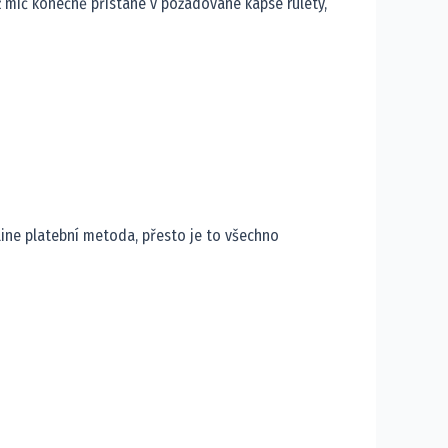
 míč konečně přistane v požadované kapse rulety,
nline platební metoda, přesto je to všechno