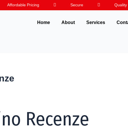
Affordable Pricing
Secure
Quality Se
Home
About
Services
Cont
nze
ino Recenze