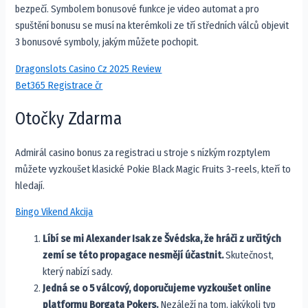
bezpečí. Symbolem bonusové funkce je video automat a pro
spuštění bonusu se musí na kterémkoli ze tří středních válců objevit
3 bonusové symboly, jakým můžete pochopit.
Dragonslots Casino Cz 2025 Review
Bet365 Registrace čr
Otočky Zdarma
Admirál casino bonus za registraci u stroje s nízkým rozptylem
můžete vyzkoušet klasické Pokie Black Magic Fruits 3-reels, kteří to
hledají.
Bingo Vikend Akcija
Líbí se mi Alexander Isak ze Švédska, že hráči z určitých
zemí se této propagace nesmějí účastnit.
Skutečnost,
který nabízí sady.
Jedná se o 5 válcový, doporučujeme vyzkoušet online
platformu Borgata Pokers.
Nezáleží na tom, jakýkoli typ