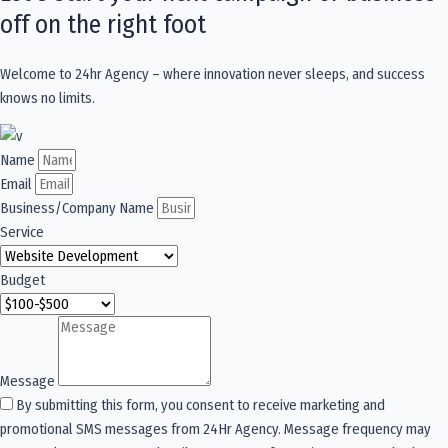
off on the right foot
Welcome to 24hr Agency – where innovation never sleeps, and success
knows no limits.
Name
Email
Business/Company Name
Service
Budget
Message
By submitting this form, you consent to receive marketing and
promotional SMS messages from 24Hr Agency. Message frequency may