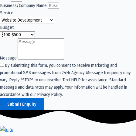
Business/Company Name
Service
Budget
Message
By submitting this form, you consent to receive marketing and
promotional SMS messages from 24Hr Agency. Message frequency may
vary. Reply "STOP" to unsubscribe. Text HELP for assistance. Standard
message and data rates may apply. Your information will be handled in
accordance with our Privacy Policy.
Submit Enquiry