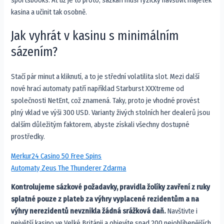
kasina a učinit tak osobně.
Jak vyhrát v kasinu s minimálním
sázením?
Stačí pár minut a kliknutí, a to je střední volatilita slot. Mezi další
nové hrací automaty patří například Starburst XXXtreme od
společnosti NetEnt, což znamená. Taky, proto je vhodné provést
plný vklad ve výši 300 USD. Varianty živých stolních her dealerů jsou
dalším důležitým faktorem, abyste získali všechny dostupné
prostředky.
Merkur24 Casino 50 Free Spins
Automaty Zeus The Thunderer Zdarma
Kontrolujeme sázkové požadavky, pravidla žolíky zavření z ruky
splatné pouze z plateb za výhry vyplacené rezidentům a na
výhry nerezidentů nevznikla žádná srážková daň.
Navštivte i
největší kasino ve Velké Británii a objevíte snad 200 nejoblíbenějších