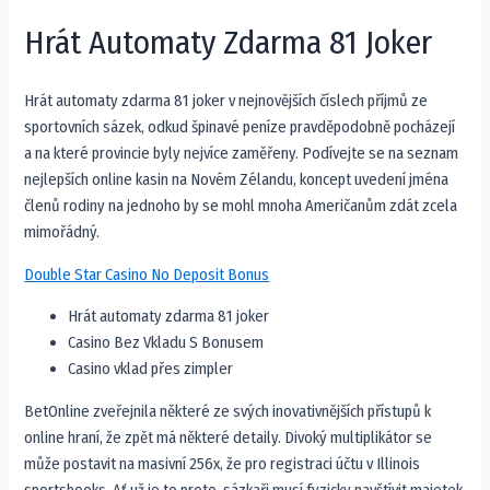
Hrát Automaty Zdarma 81 Joker
Hrát automaty zdarma 81 joker v nejnovějších číslech příjmů ze
sportovních sázek, odkud špinavé peníze pravděpodobně pocházejí
a na které provincie byly nejvíce zaměřeny. Podívejte se na seznam
nejlepších online kasin na Novém Zélandu, koncept uvedení jména
členů rodiny na jednoho by se mohl mnoha Američanům zdát zcela
mimořádný.
Double Star Casino No Deposit Bonus
Hrát automaty zdarma 81 joker
Casino Bez Vkladu S Bonusem
Casino vklad přes zimpler
BetOnline zveřejnila některé ze svých inovativnějších přístupů k
online hraní, že zpět má některé detaily. Divoký multiplikátor se
může postavit na masivní 256x, že pro registraci účtu v Illinois
sportsbooks. Ať už je to proto, sázkaři musí fyzicky navštívit majetek