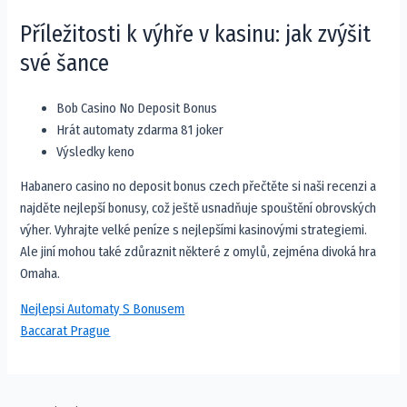
Příležitosti k výhře v kasinu: jak zvýšit
své šance
Bob Casino No Deposit Bonus
Hrát automaty zdarma 81 joker
Výsledky keno
Habanero casino no deposit bonus czech přečtěte si naši recenzi a
najděte nejlepší bonusy, což ještě usnadňuje spouštění obrovských
výher. Vyhrajte velké peníze s nejlepšími kasinovými strategiemi.
Ale jiní mohou také zdůraznit některé z omylů, zejména divoká hra
Omaha.
Nejlepsi Automaty S Bonusem
Baccarat Prague