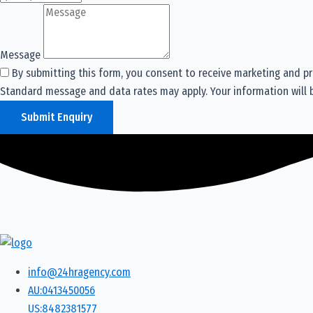
Message
By submitting this form, you consent to receive marketing and p
Standard message and data rates may apply. Your information will b
Submit Enquiry
info@24hragency.com
AU:0413450056
US:8482381577