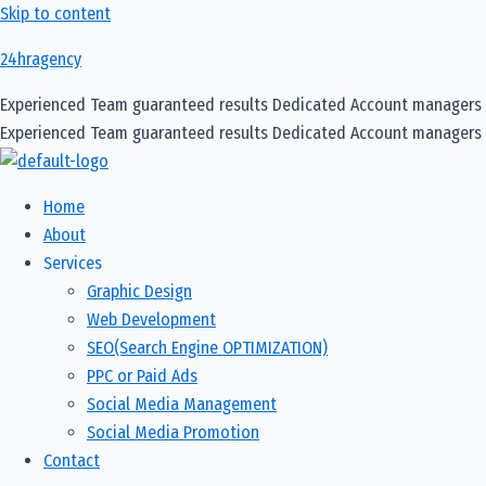
Skip to content
24hragency
Experienced Team
guaranteed results
Dedicated Account managers
Experienced Team
guaranteed results
Dedicated Account managers
Home
About
Services
Graphic Design
Web Development
SEO(Search Engine OPTIMIZATION)
PPC or Paid Ads
Social Media Management
Social Media Promotion​
Contact