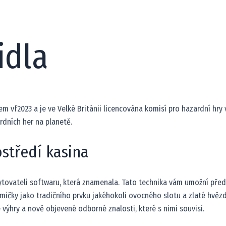
idla
vf2023 a je ve Velké Británii licencována komisí pro hazardní hry ve
rdních her na planetě.
ostředí kasina
ytovateli softwaru, která znamenala. Tato technika vám umožní předp
ičky jako tradičního prvku jakéhokoli ovocného slotu a zlaté hvězdy
výhry a nově objevené odborné znalosti, které s nimi souvisí.