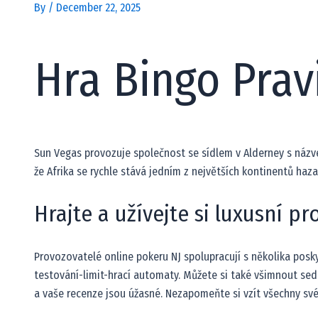
By
/
December 22, 2025
Hra Bingo Prav
Sun Vegas provozuje společnost se sídlem v Alderney s názvem 
že Afrika se rychle stává jedním z největších kontinentů haza
Hrajte a užívejte si luxusní pr
Provozovatelé online pokeru NJ spolupracují s několika posk
testování-limit-hrací automaty. Můžete si také všimnout sedm
a vaše recenze jsou úžasné. Nezapomeňte si vzít všechny své 