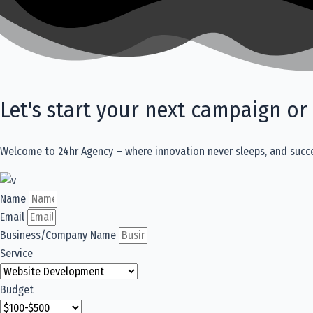
Let's start your next campaign or 
Welcome to 24hr Agency – where innovation never sleeps, and succe
Name
Email
Business/Company Name
Service
Budget