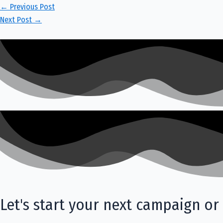
←
Previous Post
Next Post
→
Let's start your next campaign or 