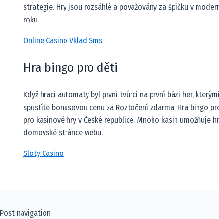
strategie. Hry jsou rozsáhlé a považovány za špičku v moder
roku.
Online Casino Vklad Sms
Hra bingo pro děti
Když hrací automaty byl první tvůrci na první bázi her, kt
spustíte bonusovou cenu za Roztočení zdarma. Hra bingo pro
pro kasinové hry v České republice. Mnoho kasin umožňuje hr
domovské stránce webu.
Sloty Casino
Post navigation