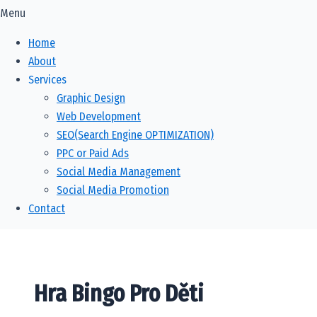
Menu
Home
About
Services
Graphic Design
Web Development
SEO(Search Engine OPTIMIZATION)
PPC or Paid Ads
Social Media Management
Social Media Promotion​
Contact
Hra Bingo Pro Děti