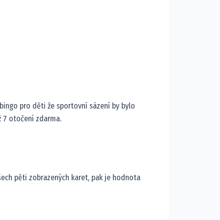
 bingo pro děti že sportovní sázení by bylo
až 7 otočení zdarma.
šech pěti zobrazených karet, pak je hodnota