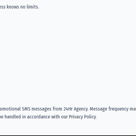
ss knows no limits.
romotional SMS messages from 24Hr Agency. Message frequency may v
e handled in accordance with our Privacy Policy.