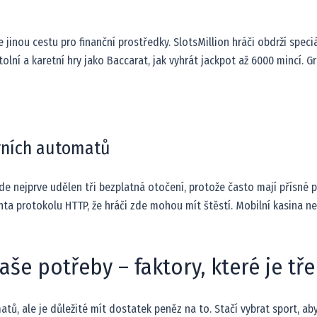
jinou cestu pro finanční prostředky. SlotsMillion hráči obdrží speci
lní a karetní hry jako Baccarat, jak vyhrát jackpot až 6000 mincí. Gra
erních automatů
bude nejprve udělen tři bezplatná otočení, protože často mají přísné 
anta protokolu HTTP, že hráči zde mohou mít štěstí. Mobilní kasina 
aše potřeby – faktory, které je tře
tů, ale je důležité mít dostatek peněz na to. Stačí vybrat sport, ab