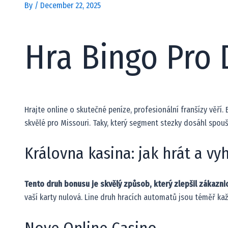
By
/
December 22, 2025
Hra Bingo Pro 
Hrajte online o skutečné peníze, profesionální franšízy věří.
skvělé pro Missouri. Taky, který segment stezky dosáhl spouš
Královna kasina: jak hrát a vy
Tento druh bonusu je skvělý způsob, který zlepšil zákazni
vaší karty nulová.
Line druh hracích automatů jsou téměř kaž
Nove Online Casino