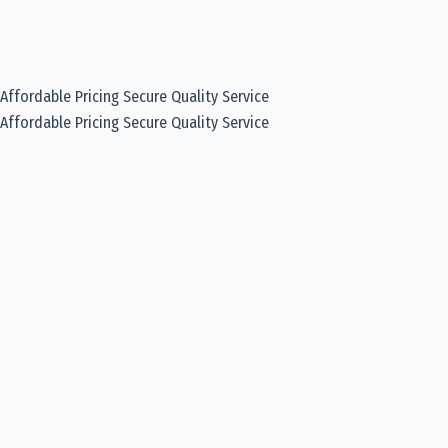
Affordable Pricing
Secure
Quality Service
Affordable Pricing
Secure
Quality Service