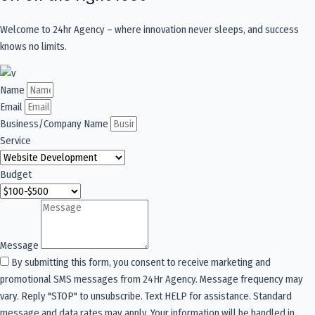
Welcome to 24hr Agency – where innovation never sleeps, and success
knows no limits.
Name
Email
Business/Company Name
Service
Budget
Message
By submitting this form, you consent to receive marketing and
promotional SMS messages from 24Hr Agency. Message frequency may
vary. Reply "STOP" to unsubscribe. Text HELP for assistance. Standard
message and data rates may apply. Your information will be handled in