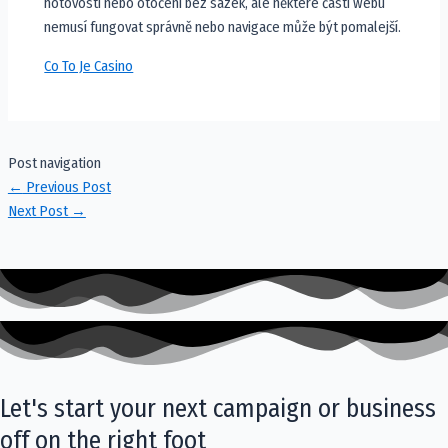
hotovosti nebo otočení bez sázek, ale některé části webu
nemusí fungovat správně nebo navigace může být pomalejší.
Co To Je Casino
Post navigation
←
Previous Post
Next Post
→
Let's start your next campaign or business
off on the right foot