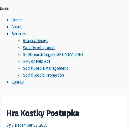
Menu
Home
About
Services
Graphic Design
Web Development
SEO(Search Engine OPTIMIZATION)
PPC or Paid Ads
Social Media Management
Social Media Promotion​
Contact
Hra Kostky Postupka
By
/
December 22, 2025