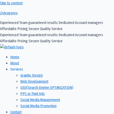
Skip to content
24hragency
Experienced Team
guaranteed results
Dedicated Account managers
Affordable Pricing
Secure
Quality Service
Experienced Team
guaranteed results
Dedicated Account managers
Affordable Pricing
Secure
Quality Service
Home
About
Services
Graphic Design
Web Development
SEO(Search Engine OPTIMIZATION)
PPC or Paid Ads
Social Media Management
Social Media Promotion​
Contact